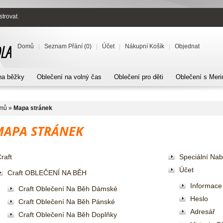
strovat
.
Domů
Seznam Přání (0)
Účet
Nákupní Košík
Objednat
na běžky
Oblečení na volný čas
Oblečení pro děti
Oblečení s Meri
mů
»
Mapa stránek
MAPA STRÁNEK
raft
Speciální Na
Účet
Craft OBLEČENÍ NA BĚH
Informace
Craft Oblečení Na Běh Dámské
Heslo
Craft Oblečení Na Běh Pánské
Adresář
Craft Oblečení Na Běh Doplňky