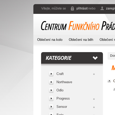
Vítejte, můžete se
přihlásit
nebo
zaregi
Oblečení na kolo
Oblečení na běh
Oblečení 
Do
KATEGORIE
Craft
C
Northwave
Odlo
Progress
Sensor
Swix