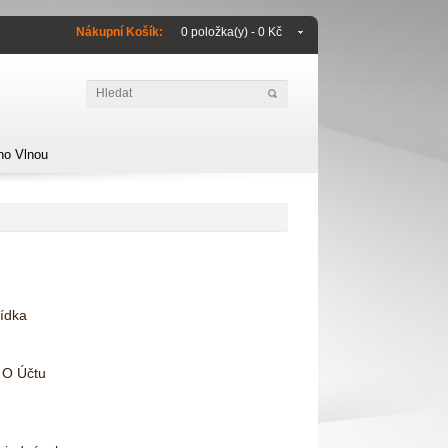
Nákupní Košík:
0 položka(y) - 0 Kč
no Vlnou
bídka
 O Účtu