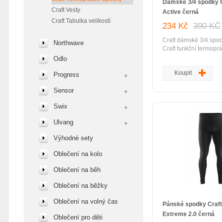
Dámské 3/4 spodky C
Craft Vesty
Active černá
Craft Tabulka velikostí
234 Kč
390 KČ
Craft dámské 3/4 spod
Northwave
Craft funkční termoprá
pletenina vytváří opti
Odlo
mikroklima pro extrémn
Koupit
chladném počasí vzd
Progress
vylučují přebytečné tep
Sensor
odvod vlhkosti do dalš
pletenina příjemná n
Swix
kontrastní proštěpova
výborné parametry od
Ulvang
využití: funkční prádl
sport termoprádlo pr
Výhodné sety
nošení v chladných dn
Oblečení na kolo
Oblečení na běh
Oblečení na běžky
Oblečení na volný čas
Pánské spodky Craft
Extreme 2.0 černá
Oblečení pro děti