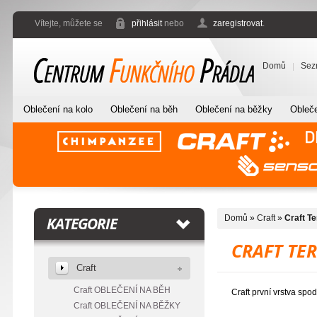
Vítejte, můžete se
přihlásit
nebo
zaregistrovat
.
Domů
Sez
Oblečení na kolo
Oblečení na běh
Oblečení na běžky
Obleče
Domů
»
Craft
»
Craft T
KATEGORIE
CRAFT TE
Craft
Craft OBLEČENÍ NA BĚH
Craft první vrstva spo
Craft OBLEČENÍ NA BĚŽKY