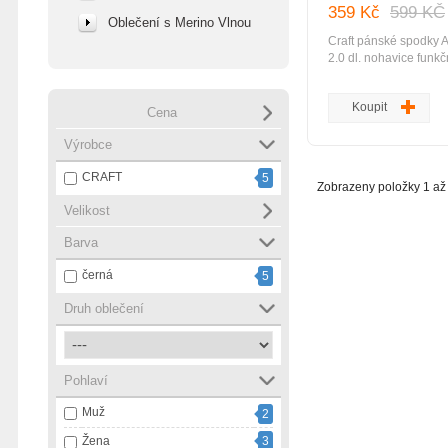
359 Kč
599 KČ
Oblečení s Merino Vlnou
Craft pánské spodky A
2.0 dl. nohavice funkč
propracované spodky 
řady Active Extreme 2
Koupit
Coolmax Pro z vnitřní 
Cena
zaručuje odvod vlhkos
efektem speciální kan
Výrobce
struktura vlákna z vněj
CRAFT
poskytuje výbornou t
5
Zobrazeny položky 1 až 
perforované části z vni
Velikost
stehen prodyšný mater
transport potu, rychle
Barva
ergonomický střih, pl
funkční termoprádlo pr
černá
5
mírně chladných podm
Druh oblečení
Pohlaví
Muž
2
Žena
3