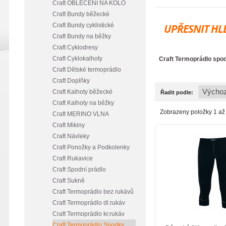
Craft OBLEČENÍ NA KOLO
Craft Bundy běžecké
Craft Bundy cyklistické
UPŘESNIT HL
Craft Bundy na běžky
Craft Cyklodresy
Craft Cyklokalhoty
Craft Termoprádlo sp
Craft Dětské termoprádlo
Craft Doplňky
Craft Kalhoty běžecké
Řadit podle:
Craft Kalhoty na běžky
Zobrazeny položky 1 až 
Craft MERINO VLNA
Craft Mikiny
Craft Návleky
Craft Ponožky a Podkolenky
Craft Rukavice
Craft Spodní prádlo
Craft Sukně
Craft Termoprádlo bez rukávů
Craft Termoprádlo dl.rukáv
Craft Termoprádlo kr.rukáv
Craft Termoprádlo Spodky