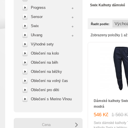
Swix Kalhoty dámské
Progress
Sensor
Řadit podle:
Swix
Ulvang
Zobrazeny položky 1 až 
Výhodné sety
Oblečení na kolo
Oblečení na běh
Oblečení na běžky
Oblečení na volný čas
Oblečení pro děti
Oblečení s Merino Vlnou
Dámské kalhoty Swi
modrá
546 Kč
1 560 
Swix dámské kalhoty 
Cena
kalhoty Swix s lehkou