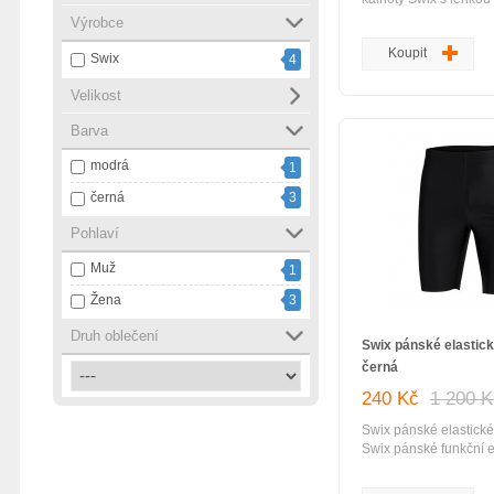
podšívkou větruodoln
Výrobce
voduodpudivá úprava
Koupit
+ šňůrka na stažení r
Swix
4
konce nohavic zipy p
nohavice ukončeny d
Velikost
stehni nápis logo Swix
Barva
reflexní ošetření je p
na nohavicích využití
modrá
1
lyžování, lehčí trénink
běžné nošení ...
černá
3
Pohlaví
Muž
1
Žena
3
Druh oblečení
Swix pánské elastick
černá
240 Kč
1 200 
Swix pánské elastické
Swix pánské funkční e
kompresní funkční mat
odvod vlhkosti guma v