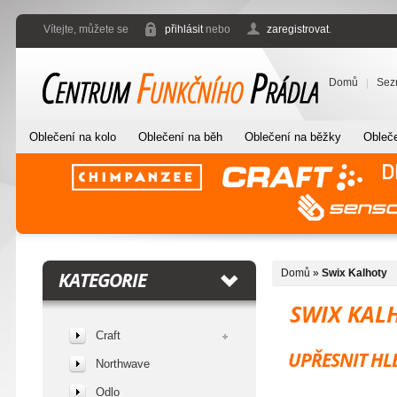
Vítejte, můžete se
přihlásit
nebo
zaregistrovat
.
Domů
Sez
Oblečení na kolo
Oblečení na běh
Oblečení na běžky
Obleče
Domů
»
Swix Kalhoty
KATEGORIE
SWIX KAL
Craft
UPŘESNIT HL
Northwave
Odlo