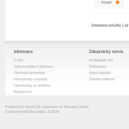
Koupit
možnost stažení šňůr
jedna kapsička na zip 
panely po stanách no
vnitřního švu nohavic
využití: pro běžecké s
Zobrazeny položky 1 až 
počasí pro halové sport
Informace
Zákaznický servis
O nás
Kontaktujte nás
Způsob platby a doprava
Reklamace
Obchodní podmínky
Mapa stránek
Provozovny a kontakt
Tabulky velikostí
Objednávky po telefonu
Reklamace
Powered by
OpenCart
s úpravami od
Reactive Studio
Centrum funkčního prádla, © 2026