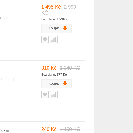
1 495 Kč
2 990
KČ
- zet..
Bez daně: 1 236 Kč
Koupit
819 Kč
2 340 KČ
Bez daně: 677 Kč
bunda s p..
Koupit
240 Kč
1 199 KČ
lexní