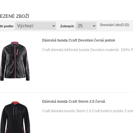
EZENÉ ZBOŽÍ
Srovnání zboží (0)
it podle:
Zobrazit:
Dámská bunda Craft Devotion černá potisk
Craft dámská běžecká bunda Devotion materiál: 100% Pol
Dámská bunda Craft Storm 2.0 černá
Craft dámská bunda Storm 2.0 Craft funkční prádlo 3.vrstv