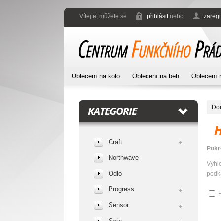
Vítejte, můžete se
přihlásit
nebo
zaregi
Oblečení na kolo
Oblečení na běh
Oblečení 
Do
KATEGORIE
Craft
Pokr
Northwave
Vyhl
Odlo
podka
Progress
H
Sensor
Swix