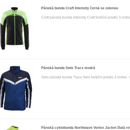
Pánská bunda Craft Intensity černá se zelenou
Craft pánská bunda Intensity Craft funkční prádlo 3.vrstva 
Pánská bunda Swix Tracx modrá
Swix pánská bunda Tracx Swix funkční prádlo 3.vrstva - 
Pánská cyklobunda Northwave Vortex Jacket žlutá ref