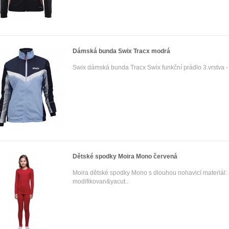
Dámská bunda Swix Tracx modrá
Swix dámská bunda Tracx Swix funkční prádlo 3.vrstva - 
Dětské spodky Moira Mono červená
Moira dětské spodky Mono s dlouhou nohavicí materiál
modifikovan&yacut..