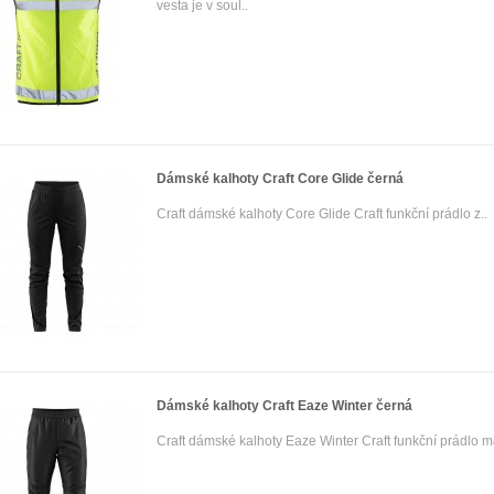
vesta je v soul..
Dámské kalhoty Craft Core Glide černá
Craft dámské kalhoty Core Glide Craft funkční prádlo z..
Dámské kalhoty Craft Eaze Winter černá
Craft dámské kalhoty Eaze Winter Craft funkční prádlo m