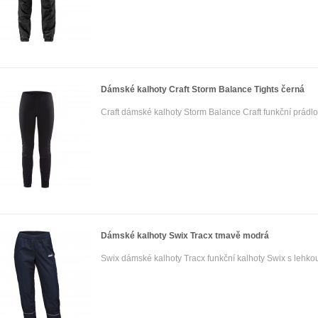
Dámské kalhoty Craft Storm Balance Tights černá
Craft dámské kalhoty Storm Balance Craft funkční prádlo
Dámské kalhoty Swix Tracx tmavě modrá
Swix dámské kalhoty Tracx funkční kalhoty Swix s lehko