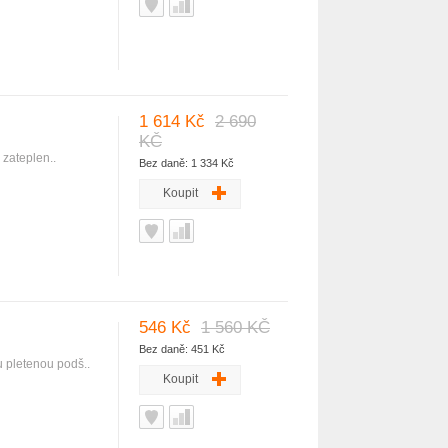
1 614 Kč
2 690
KČ
 zateplen..
Bez daně: 1 334 Kč
Koupit
546 Kč
1 560 KČ
Bez daně: 451 Kč
u pletenou podš..
Koupit