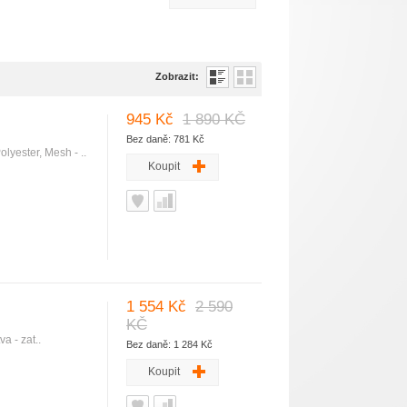
Zobrazit:
945 Kč
1 890 KČ
Bez daně: 781 Kč
yester, Mesh - ..
Koupit
1 554 Kč
2 590
KČ
a - zat..
Bez daně: 1 284 Kč
Koupit