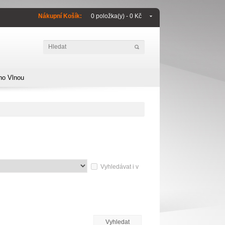
Nákupní Košík:
0 položka(y) - 0 Kč
no Vlnou
Vyhledávat i v
Vyhledat