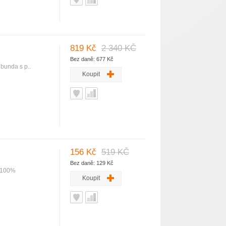
819 Kč
2 340 KČ
Bez daně: 677 Kč
bunda s p..
Koupit
156 Kč
519 KČ
Bez daně: 129 Kč
: 100%
Koupit