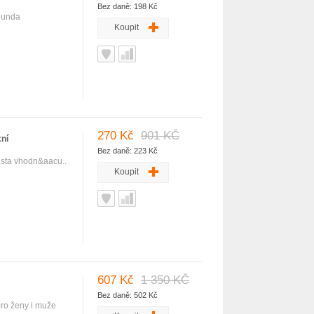
Bez daně: 198 Kč
 bunda
Koupit
270 Kč
901 KČ
xní
Bez daně: 223 Kč
esta vhodn&aacu..
Koupit
607 Kč
1 350 KČ
Bez daně: 502 Kč
pro ženy i muže