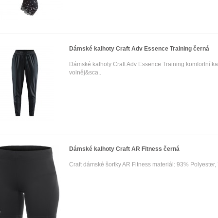
Dámské kalhoty Craft Adv Essence Training černá
Dámské kalhoty Craft Adv Essence Training komfortní kal
volněj&sca..
Dámské kalhoty Craft AR Fitness černá
Craft dámské šortky AR Fitness materiál: 93% Polyester,