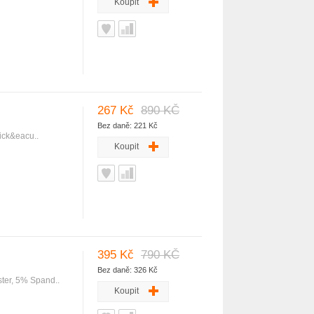
Koupit
267 Kč
890 KČ
Bez daně: 221 Kč
tick&eacu..
Koupit
395 Kč
790 KČ
Bez daně: 326 Kč
ster, 5% Spand..
Koupit