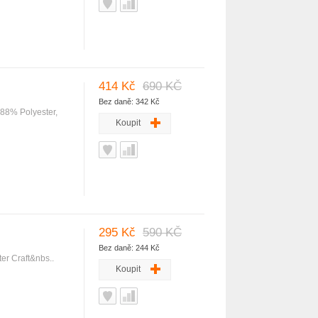
414 Kč
690 KČ
Bez daně: 342 Kč
 88% Polyester,
Koupit
295 Kč
590 KČ
Bez daně: 244 Kč
er Craft&nbs..
Koupit