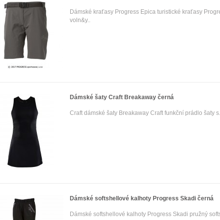
Dámské kraťasy Progress Epica turistické kraťasy Progre
voln&y..
Dámské šaty Craft Breakaway černá
Craft dámské šaty Breakaway Craft funkční prádlo šaty s.
Dámské softshellové kalhoty Progress Skadi černá
Dámské softshellové kalhoty Progress Skadi pružný soft