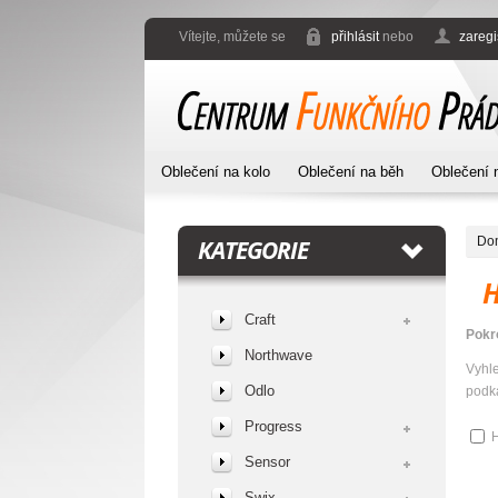
Vítejte, můžete se
přihlásit
nebo
zaregi
Oblečení na kolo
Oblečení na běh
Oblečení 
Do
KATEGORIE
Craft
Pokr
Northwave
Vyhl
Odlo
podka
Progress
H
Sensor
Swix