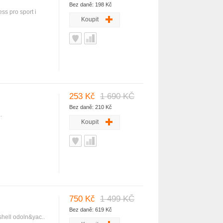
Bez daně: 198 Kč
ss pro sport i
Koupit
253 Kč
1 690 KČ
Bez daně: 210 Kč
.
Koupit
750 Kč
1 499 KČ
Bez daně: 619 Kč
shell odoln&yac..