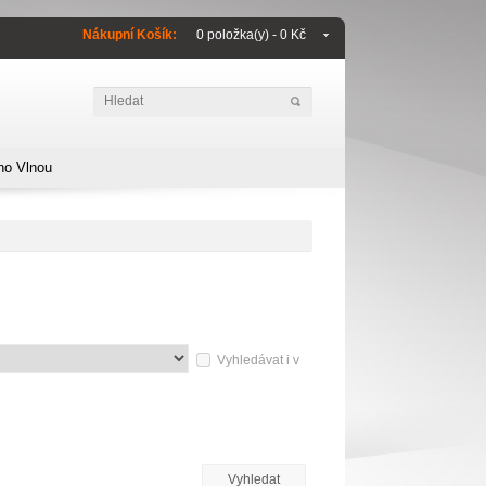
Nákupní Košík:
0 položka(y) - 0 Kč
no Vlnou
Vyhledávat i v
Vyhledat