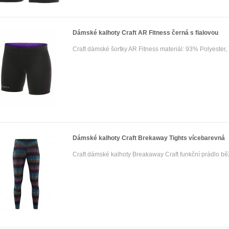
Dámské kalhoty Craft AR Fitness černá s fialovou
Craft dámské šortky AR Fitness materiál: 93% Polyester,
Dámské kalhoty Craft Brekaway Tights vícebarevná
Craft dámské kalhoty Breakaway Craft funkční prádlo bě