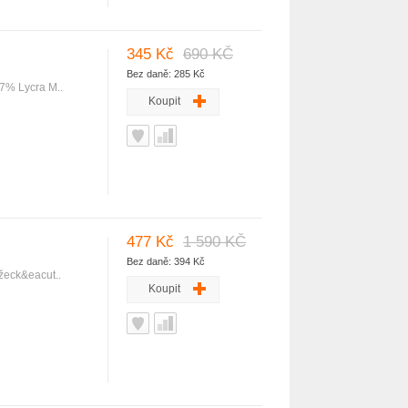
345 Kč
690 KČ
Bez daně: 285 Kč
 7% Lycra M..
Koupit
477 Kč
1 590 KČ
Bez daně: 394 Kč
žeck&eacut..
Koupit