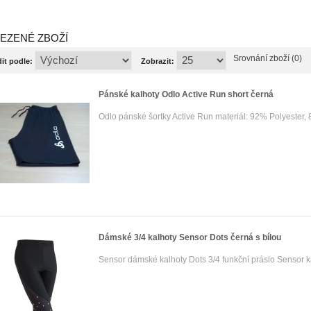
EZENÉ ZBOŽÍ
Srovnání zboží (0)
it podle:
Zobrazit:
Pánské kalhoty Odlo Active Run short černá
Odlo pánské šortky Active Run materiál: 92% Polyester, 
Dámské 3/4 kalhoty Sensor Dots černá s bílou
Sensor dámské kalhoty Dots 3/4 funkční práslo Sensor ka