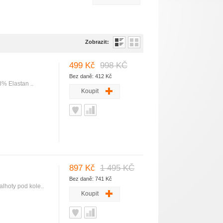
Zobrazit:
499 Kč
998 KČ
Bez daně: 412 Kč
8% Elastan ..
Koupit
897 Kč
1 495 KČ
Bez daně: 741 Kč
lhoty pod kole..
Koupit