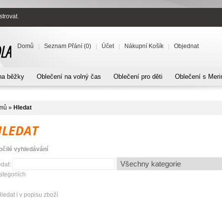
strovat
.
Domů
Seznam Přání (0)
Účet
Nákupní Košík
Objednat
na běžky
Oblečení na volný čas
Oblečení pro děti
Oblečení s Meri
mů
»
Hledat
HLEDAT
očilé vyhledávání
edat:
tegoriích
ledat i v popisu zboží