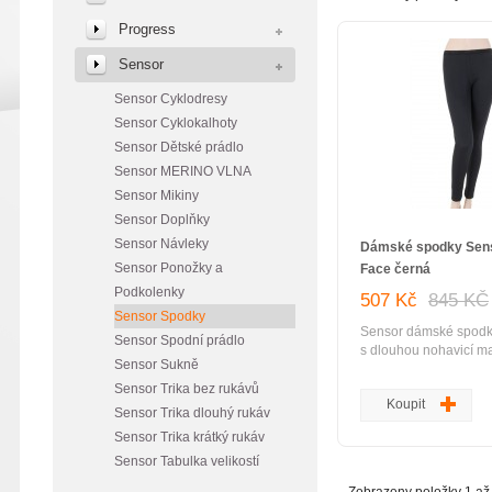
Progress
Sensor
Sensor Cyklodresy
Sensor Cyklokalhoty
Sensor Dětské prádlo
Sensor MERINO VLNA
Sensor Mikiny
Sensor Doplňky
Sensor Návleky
Dámské spodky Sens
Sensor Ponožky a
Face černá
Podkolenky
507 Kč
845 KČ
Sensor Spodky
Sensor dámské spodk
Sensor Spodní prádlo
s dlouhou nohavicí ma
Sensor Sukně
Polyester Sensor obo
oblíbené spodní termo
Sensor Trika bez rukávů
Koupit
mínus-střižový microp
Sensor Trika dlouhý rukáv
plus-micropolyestero
Sensor Trika krátký rukáv
teplotní rozdíl 3,6°st
Sensor Tabulka velikostí
využití: termoprádlo p
použití v chladném o