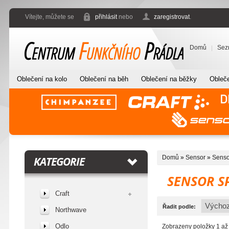
Vítejte, můžete se
přihlásit
nebo
zaregistrovat
.
Domů
Sez
Oblečení na kolo
Oblečení na běh
Oblečení na běžky
Obleče
Domů
»
Sensor
»
Senso
KATEGORIE
SENSOR S
Craft
Řadit podle:
Northwave
Odlo
Zobrazeny položky 1 až 