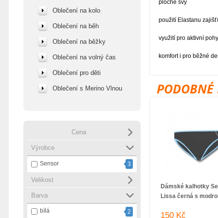
ploché švy
Oblečení na kolo
použití Elastanu zajišťu
Oblečení na běh
využití pro aktivní poh
Oblečení na běžky
komfort i pro běžné d
Oblečení na volný čas
Oblečení pro děti
PODOBNÉ 
Oblečení s Merino Vlnou
Cena
Výrobce
Sensor
3
Velikost
Dámské kalhotky Se
Barva
Lissa černá s modro
bílá
2
150 Kč