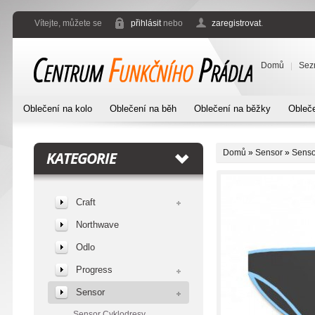
Vítejte, můžete se
přihlásit
nebo
zaregistrovat
.
Domů
Sez
Oblečení na kolo
Oblečení na běh
Oblečení na běžky
Obleče
Domů
»
Sensor
»
Senso
KATEGORIE
Craft
Northwave
Odlo
Progress
Sensor
Sensor Cyklodresy