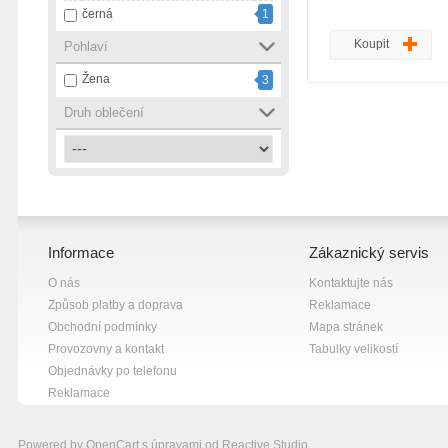
černá
1
Koupit
Pohlaví
Žena
3
Druh oblečení
Informace
Zákaznický servis
O nás
Kontaktujte nás
Způsob platby a doprava
Reklamace
Obchodní podmínky
Mapa stránek
Provozovny a kontakt
Tabulky velikostí
Objednávky po telefonu
Reklamace
Powered by
OpenCart
s úpravami od
Reactive Studio