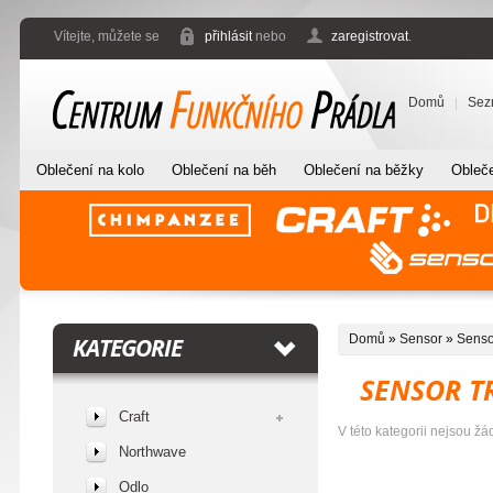
Vítejte, můžete se
přihlásit
nebo
zaregistrovat
.
Domů
Sez
Oblečení na kolo
Oblečení na běh
Oblečení na běžky
Obleče
Domů
»
Sensor
»
Senso
KATEGORIE
SENSOR T
Craft
V této kategorii nejsou žá
Northwave
Odlo