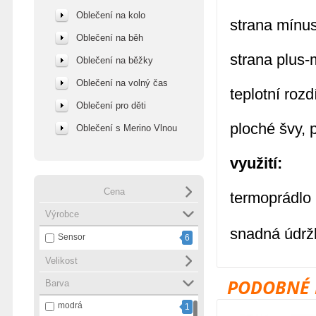
Oblečení na kolo
strana mínus
Oblečení na běh
strana plus-
Oblečení na běžky
Oblečení na volný čas
teplotní rozd
Oblečení pro děti
ploché švy, 
Oblečení s Merino Vlnou
využití:
Cena
termoprádlo 
Výrobce
snadná údrž
Sensor
6
Velikost
PODOBNÉ 
Barva
modrá
1