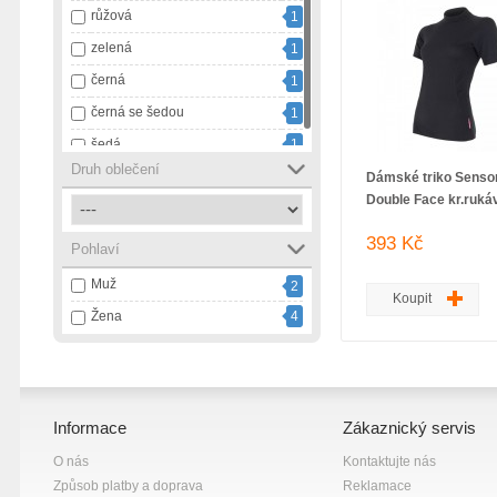
růžová
1
zelená
1
černá
1
černá se šedou
1
šedá
1
Druh oblečení
Dámské triko Senso
Double Face kr.ruká
393 Kč
Pohlaví
Muž
2
Koupit
Žena
4
Informace
Zákaznický servis
O nás
Kontaktujte nás
Způsob platby a doprava
Reklamace