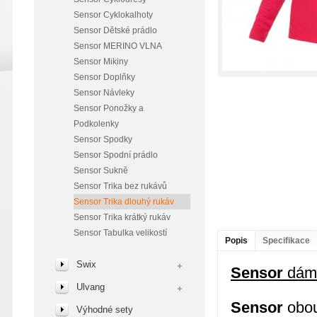
Sensor Cyklokalhoty
Sensor Dětské prádlo
Sensor MERINO VLNA
Sensor Mikiny
Sensor Doplňky
Sensor Návleky
Sensor Ponožky a
Podkolenky
Sensor Spodky
Sensor Spodní prádlo
Sensor Sukně
Sensor Trika bez rukávů
Sensor Trika dlouhý rukáv
Sensor Trika krátký rukáv
Sensor Tabulka velikostí
Popis
Specifikace
Swix
Sensor
dáms
Ulvang
Sensor
obou
Výhodné sety