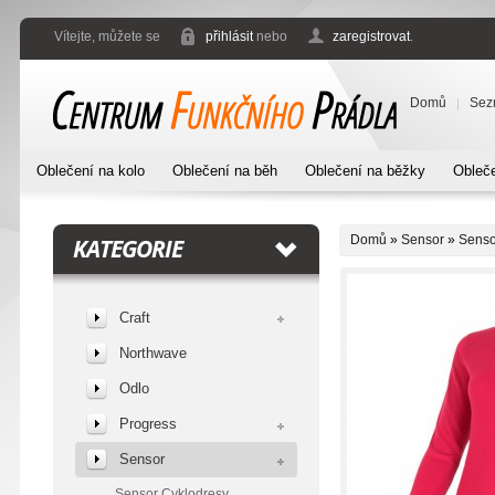
Vítejte, můžete se
přihlásit
nebo
zaregistrovat
.
Domů
Sez
Oblečení na kolo
Oblečení na běh
Oblečení na běžky
Obleče
Domů
»
Sensor
»
Senso
KATEGORIE
Craft
Northwave
Odlo
Progress
Sensor
Sensor Cyklodresy