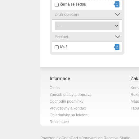
černá se šedou
1
Druh oblečení
Pohlaví
Muž
2
Informace
Zák
O nás
Kont
Způsob platby a doprava
Rek
Obchodní podmínky
Mapa
Provozovny a kontakt
Tabul
Objednávky po telefonu
Reklamace
Powered by
OpenCart
s úpravami od
Reactive Studio