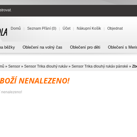
strovat
.
Domů
Seznam Přání (0)
Účet
Nákupní Košík
Objednat
na běžky
Oblečení na volný čas
Oblečení pro děti
Oblečení s Meri
mů
»
Sensor
»
Sensor Trika dlouhý rukáv
»
Sensor Trika dlouhý rukáv pánské
»
Zb
ZBOŽÍ NENALEZENO!
í nenalezeno!