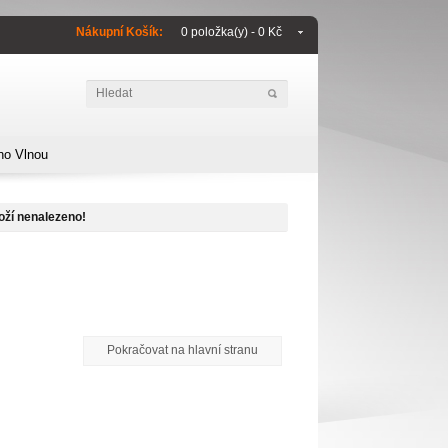
Nákupní Košík:
0 položka(y) - 0 Kč
no Vlnou
oží nenalezeno!
Pokračovat na hlavní stranu