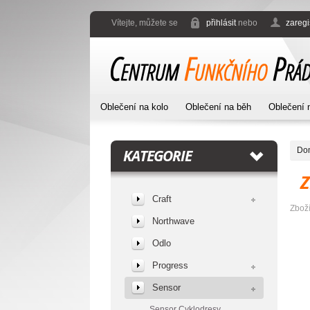
Vítejte, můžete se
přihlásit
nebo
zaregi
Oblečení na kolo
Oblečení na běh
Oblečení 
Do
KATEGORIE
Craft
Zbož
Northwave
Odlo
Progress
Sensor
Sensor Cyklodresy