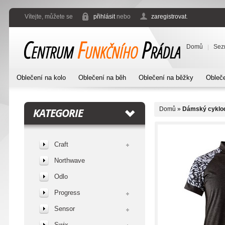
Vítejte, můžete se
přihlásit
nebo
zaregistrovat
.
Domů
Sez
Oblečení na kolo
Oblečení na běh
Oblečení na běžky
Obleče
Domů
»
Dámský cyklodr
KATEGORIE
Craft
Northwave
Odlo
Progress
Sensor
Swix