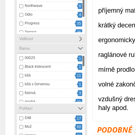
Northwave
6
příjemný mat
Odlo
4
Progress
35
krátký decen
Sensor
36
ergonomicky
Velikost
Swix
20
Barva
Ulvang
1
raglánové r
00025
1
Black Iridescent
1
mírně prodl
bílá
11
volné zakonč
bílá s červenou
1
fialová
3
vzdušný dres 
modrá
21
haly apod.
Pohlaví
modrá s bílou
1
Dítě
17
námořnický pruh
3
Muž
PODOBNÉ 
60
oranžová
9