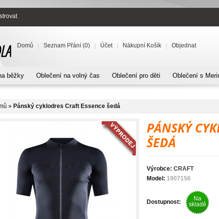
strovat
.
Domů
Seznam Přání (0)
Účet
Nákupní Košík
Objednat
na běžky
Oblečení na volný čas
Oblečení pro děti
Oblečení s Meri
mů
»
Pánský cyklodres Craft Essence šedá
PÁNSKÝ CYK
ŠEDÁ
Výrobce:
CRAFT
Model:
1907156
Na
Dostupnost:
skladě