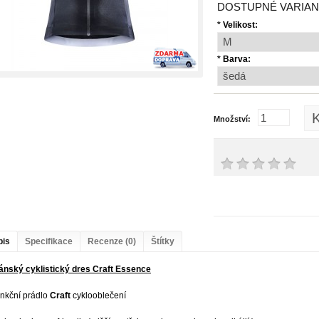
DOSTUPNÉ VARIAN
*
Velikost:
*
Barva:
K
Množství:
pis
Specifikace
Recenze (0)
Štítky
ánský cyklistický dres Craft Essence
unkční prádlo
Craft
cyklooblečení