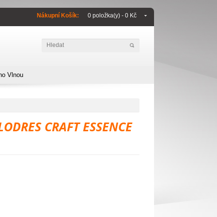
Nákupní Košík:
0 položka(y) - 0 Kč
no Vlnou
LODRES CRAFT ESSENCE