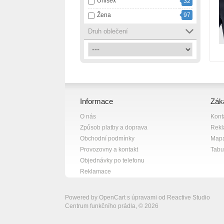
Unisex
32
růžová
13
Žena
97
smetanová
1
Druh oblečení
tmavě modrá
1
vícebarevná
2
zelená
4
černá
82
černá s bílou
7
Informace
Zák
černá s fialovou
1
O nás
Kont
černá s růžovou
1
Způsob platby a doprava
Rek
černá se šedou
1
Obchodní podmínky
Mapa
červená
10
Provozovny a kontakt
Tabul
Objednávky po telefonu
šedá
18
Reklamace
šedá s bílou
1
žlutá
13
Powered by
OpenCart
s úpravami od
Reactive Studio
Centrum funkčního prádla, © 2026