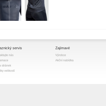
aznický servis
Zajímavé
aktujte nás
Výrobce
lamace
Akční nabídka
 stránek
ky velikostí