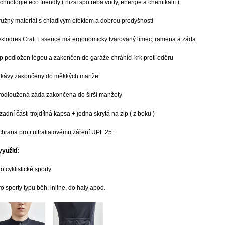
echnologie eco friendly ( nižší spotřeba vody, energie a chemikálií )
ružný materiál s chladivým efektem a dobrou prodyšností
yklodres Craft Essence má ergonomicky tvarovaný límec, ramena a záda
ip podložen légou a zakončen do garáže chráníci krk proti oděru
ukávy zakončeny do měkkých manžet
rodloužená záda zakončena do širší manžety
 zadní části trojdílná kapsa + jedna skrytá na zip ( z boku )
chrana proti ultrafialovému záření UPF 25+
yyužití:
ro cyklistické sporty
ro sporty typu běh, inline, do haly apod.