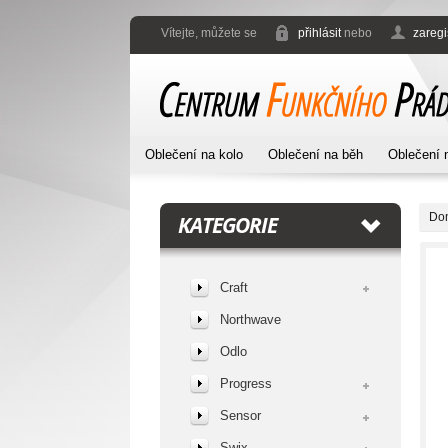
Vítejte, můžete se
přihlásit
nebo
zaregi
Oblečení na kolo
Oblečení na běh
Oblečení 
Do
KATEGORIE
Craft
Northwave
Odlo
Progress
Sensor
Swix