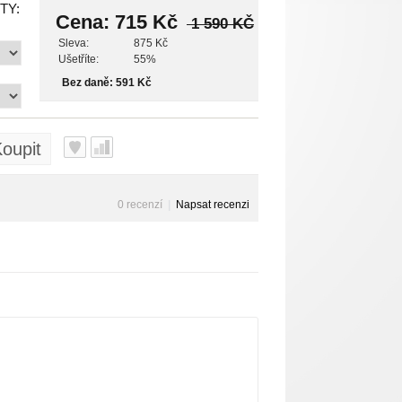
TY:
Cena:
715 Kč
1 590 KČ
Sleva:
875 Kč
Ušetříte:
55%
Bez daně: 591 Kč
oupit
0 recenzí
|
Napsat recenzi