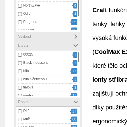
Northwave
6
Craft
funkčn
Odlo
4
Progress
35
tenký, lehký
Sensor
36
Velikost
vysoká funkč
Swix
20
Barva
Ulvang
1
(
CoolMax E
00025
1
Black Iridescent
1
které tělo o
bílá
11
ionty stříbr
bílá s červenou
1
fialová
3
zajišťují oc
modrá
21
Pohlaví
modrá s bílou
1
díky použité
Dítě
17
námořnický pruh
3
Muž
60
ergonomický 
oranžová
9