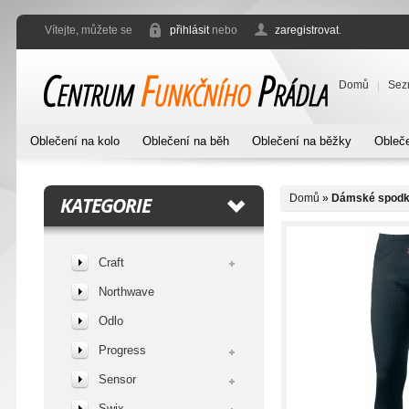
Vítejte, můžete se
přihlásit
nebo
zaregistrovat
.
Domů
Sez
Oblečení na kolo
Oblečení na běh
Oblečení na běžky
Obleče
Domů
»
Dámské spodky
KATEGORIE
Craft
Northwave
Odlo
Progress
Sensor
Swix