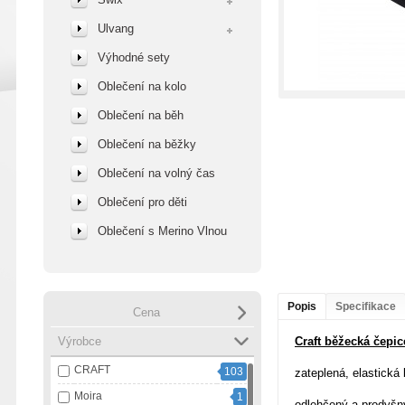
Ulvang
Výhodné sety
Oblečení na kolo
Oblečení na běh
Oblečení na běžky
Oblečení na volný čas
Oblečení pro děti
Oblečení s Merino Vlnou
Popis
Specifikace
Cena
Výrobce
Craft běžecká čepi
CRAFT
103
zateplená, elastická
Moira
1
odlehčený a prodyšn