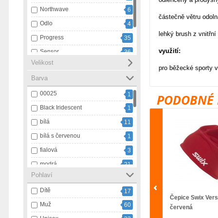
Northwave
6
částečně větru odoln
Odlo
4
lehký brush z vnitřní
Progress
35
využití:
Sensor
36
Velikost
Swix
20
pro běžecké sporty 
Barva
Ulvang
1
00025
1
PODOBNÉ 
Black Iridescent
1
bílá
11
bílá s červenou
1
fialová
3
modrá
21
Pohlaví
modrá s bílou
1
Dítě
17
námořnický pruh
3
Čepice Swix Versi
Muž
60
oranžová
9
červená