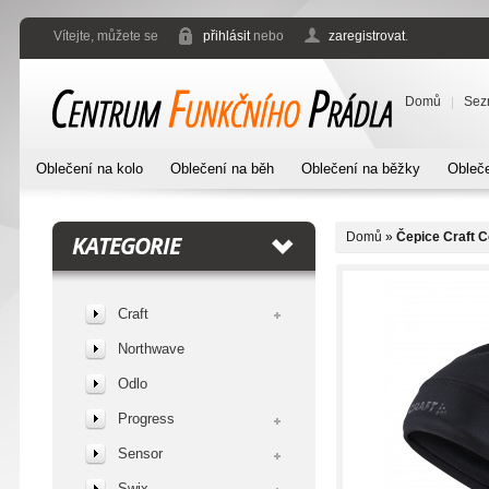
Vítejte, můžete se
přihlásit
nebo
zaregistrovat
.
Domů
Sez
Oblečení na kolo
Oblečení na běh
Oblečení na běžky
Obleče
Domů
»
Čepice Craft 
KATEGORIE
Craft
Northwave
Odlo
Progress
Sensor
Swix