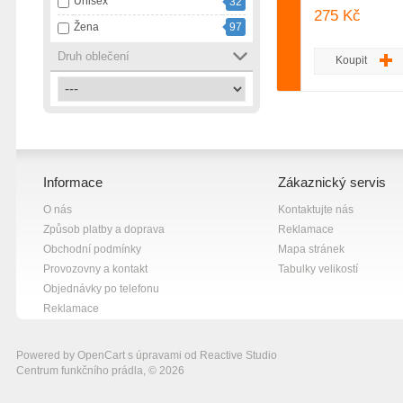
Unisex
32
růžová
13
275 Kč
Žena
97
smetanová
1
Druh oblečení
tmavě modrá
1
Koupit
vícebarevná
2
zelená
4
černá
82
černá s bílou
7
Informace
Zákaznický servis
černá s fialovou
1
O nás
Kontaktujte nás
černá s růžovou
1
Způsob platby a doprava
Reklamace
černá se šedou
1
Obchodní podmínky
Mapa stránek
červená
10
Provozovny a kontakt
Tabulky velikostí
Objednávky po telefonu
šedá
18
Reklamace
šedá s bílou
1
žlutá
13
Powered by
OpenCart
s úpravami od
Reactive Studio
Centrum funkčního prádla, © 2026