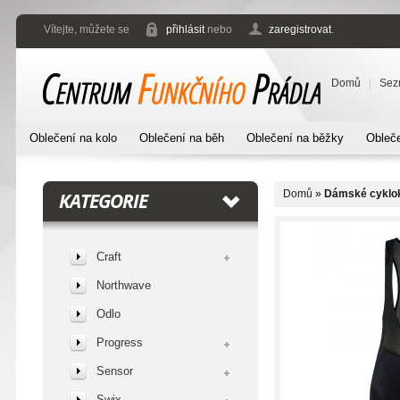
Vítejte, můžete se
přihlásit
nebo
zaregistrovat
.
Domů
Sez
Oblečení na kolo
Oblečení na běh
Oblečení na běžky
Obleče
Domů
»
Dámské cyklok
KATEGORIE
Craft
Northwave
Odlo
Progress
Sensor
Swix