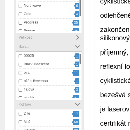
cyklistick
Northwave
6
odlehčené
Odlo
4
Progress
35
zakončení
Sensor
36
silikonov
Velikost
Swix
20
Barva
Ulvang
1
příjemný, 
00025
1
Black Iridescent
1
reflexní l
bílá
11
cyklistick
bílá s červenou
1
fialová
3
bezešvá s
modrá
21
Pohlaví
modrá s bílou
1
je lasero
Dítě
17
námořnický pruh
3
certifiká
Muž
60
oranžová
9