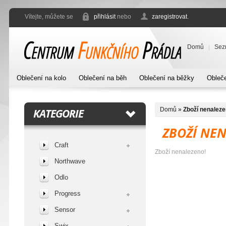
Vítejte, můžete se
přihlásit
nebo
zaregistrovat
.
Domů
Sez
Oblečení na kolo
Oblečení na běh
Oblečení na běžky
Obleče
Domů
»
Zboží nenaleze
KATEGORIE
ZBOŽÍ NE
Craft
Zboží nenalezeno!
Northwave
Odlo
Progress
Sensor
Swix