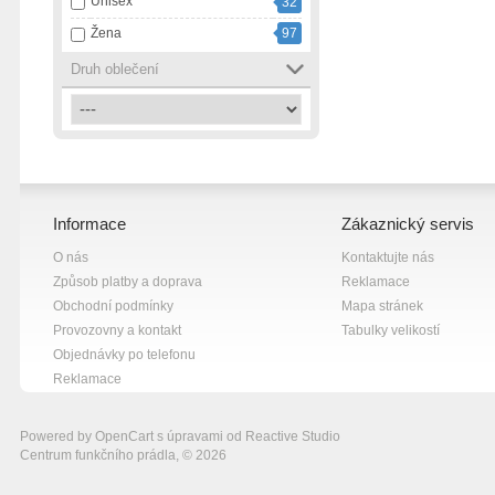
Unisex
32
růžová
13
Žena
97
smetanová
1
Druh oblečení
tmavě modrá
1
vícebarevná
2
zelená
4
černá
82
černá s bílou
7
Informace
Zákaznický servis
černá s fialovou
1
O nás
Kontaktujte nás
černá s růžovou
1
Způsob platby a doprava
Reklamace
černá se šedou
1
Obchodní podmínky
Mapa stránek
červená
10
Provozovny a kontakt
Tabulky velikostí
Objednávky po telefonu
šedá
18
Reklamace
šedá s bílou
1
žlutá
13
Powered by
OpenCart
s úpravami od
Reactive Studio
Centrum funkčního prádla, © 2026