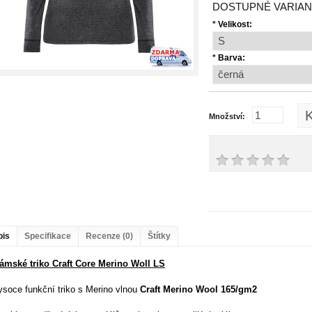
DOSTUPNÉ VARIAN
*
Velikost:
*
Barva:
K
Množství:
pis
Specifikace
Recenze (0)
Štítky
ámské triko Craft Core Merino Woll LS
ysoce funkční
triko s Merino vlnou
Craft Merino Wool 165/gm2