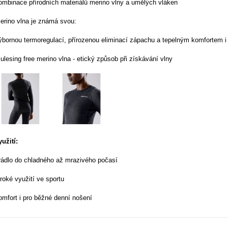
ombinace přírodních materiálů merino vlny a umělých vláken
erino vlna je známá svou:
ýbornou termoregulací, přírozenou eliminací zápachu a tepelným komfortem 
ulesing free merino vlna - etický způsob při získávání vlny
yužití:
rádlo do chladného až mrazivého počasí
iroké využití ve sportu
omfort i pro běžné denní nošení