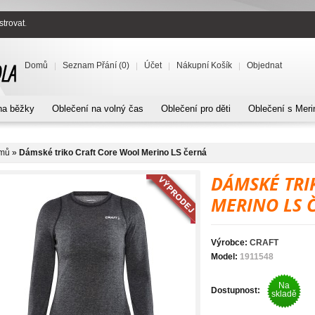
strovat
.
Domů
Seznam Přání (0)
Účet
Nákupní Košík
Objednat
na běžky
Oblečení na volný čas
Oblečení pro děti
Oblečení s Meri
mů
»
Dámské triko Craft Core Wool Merino LS černá
DÁMSKÉ TRI
MERINO LS 
Výrobce:
CRAFT
Model:
1911548
Na
Dostupnost:
skladě