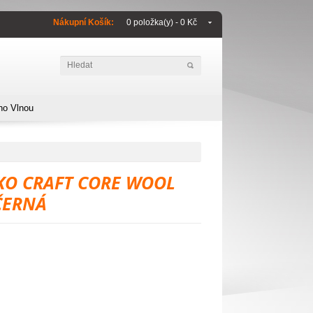
Nákupní Košík:
0 položka(y) - 0 Kč
no Vlnou
KO CRAFT CORE WOOL
ČERNÁ