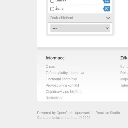
Unisex
32
růžová
13
Žena
97
smetanová
1
Druh oblečení
tmavě modrá
1
vícebarevná
2
zelená
4
černá
82
černá s bílou
7
Informace
Zák
černá s fialovou
1
O nás
Kont
černá s růžovou
1
Způsob platby a doprava
Rek
černá se šedou
1
Obchodní podmínky
Mapa
červená
10
Provozovny a kontakt
Tabul
Objednávky po telefonu
šedá
18
Reklamace
šedá s bílou
1
žlutá
13
Powered by
OpenCart
s úpravami od
Reactive Studio
Centrum funkčního prádla, © 2026