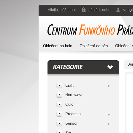
Vítejte, můžete se
přihlásit
nebo
zaregi
Oblečení na kolo
Oblečení na běh
Oblečení 
Do
KATEGORIE
Craft
Northwave
Odlo
Progress
Sensor
Swix