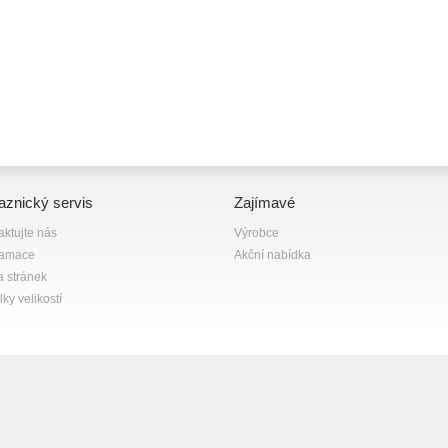
aznický servis
Zajímavé
aktujte nás
Výrobce
lamace
Akční nabídka
 stránek
ky velikostí