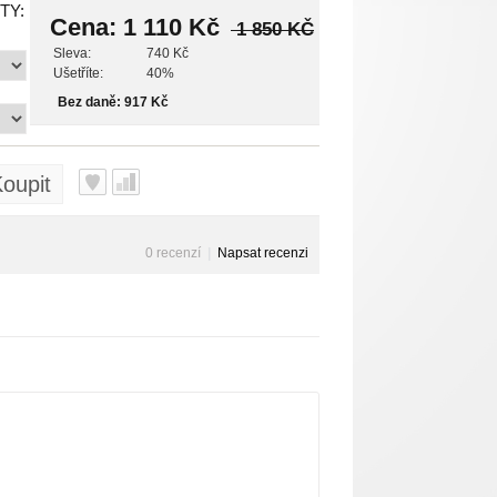
TY:
Cena:
1 110 Kč
1 850 KČ
Sleva:
740 Kč
Ušetříte:
40%
Bez daně: 917 Kč
oupit
0 recenzí
|
Napsat recenzi