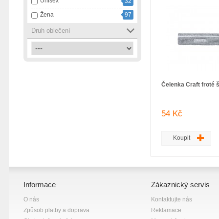
Unisex
32
růžová
13
Žena
97
smetanová
1
Druh oblečení
tmavě modrá
1
vícebarevná
2
zelená
4
černá
82
Čelenka Craft froté 
černá s bílou
7
černá s fialovou
1
54 Kč
černá s růžovou
1
černá se šedou
1
Koupit
červená
10
šedá
18
šedá s bílou
1
Informace
Zákaznický servis
žlutá
13
O nás
Kontaktujte nás
Způsob platby a doprava
Reklamace