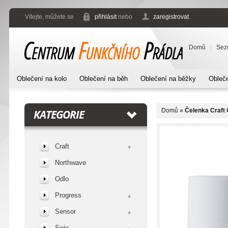
Vítejte, můžete se
přihlásit
nebo
zaregistrovat
.
Domů
Sez
Oblečení na kolo
Oblečení na běh
Oblečení na běžky
Obleče
Domů
»
Čelenka Craft 
KATEGORIE
Craft
Northwave
Odlo
Progress
Sensor
Swix