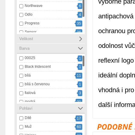
výborné par
Northwave
6
Odlo
antipachová
4
Progress
35
ochranou pr
Sensor
36
Velikost
Swix
20
odolnost vů
Barva
Ulvang
1
00025
1
reflexní logo
Black Iridescent
1
ideální dopl
bílá
11
bílá s červenou
1
vhodná i pro 
fialová
3
modrá
21
další inform
Pohlaví
modrá s bílou
1
Dítě
17
námořnický pruh
3
PODOBNÉ 
Muž
60
oranžová
9