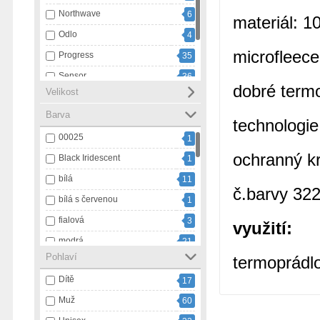
Northwave
6
materiál: 1
Odlo
4
microfleece
Progress
35
Sensor
36
dobré termo
Velikost
Swix
20
Barva
Ulvang
1
technologie
00025
1
ochranný kr
Black Iridescent
1
bílá
11
č.barvy 32
bílá s červenou
1
fialová
3
využití:
modrá
21
Pohlaví
termoprádlo
modrá s bílou
1
Dítě
17
námořnický pruh
3
Muž
60
oranžová
9