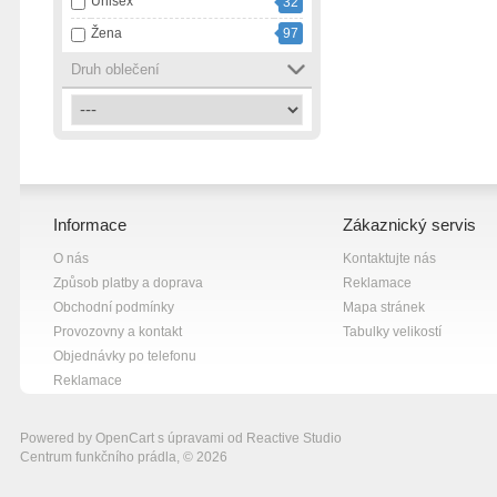
Unisex
32
růžová
13
Žena
97
smetanová
1
Druh oblečení
tmavě modrá
1
vícebarevná
2
zelená
4
černá
82
černá s bílou
7
Informace
Zákaznický servis
černá s fialovou
1
O nás
Kontaktujte nás
černá s růžovou
1
Způsob platby a doprava
Reklamace
černá se šedou
1
Obchodní podmínky
Mapa stránek
červená
10
Provozovny a kontakt
Tabulky velikostí
Objednávky po telefonu
šedá
18
Reklamace
šedá s bílou
1
žlutá
13
Powered by
OpenCart
s úpravami od
Reactive Studio
Centrum funkčního prádla, © 2026