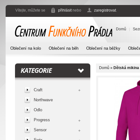
Vítejte, můžete se
přihlásit
nebo
zaregistrovat
.
Domů
Sez
Oblečení na kolo
Oblečení na běh
Oblečení na běžky
Obleče
Domů
»
Dětská mikina
KATEGORIE
Craft
Northwave
Odlo
Progress
Sensor
Swix