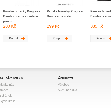
Pánské boxerky Progress
Pánské boxerky Progress
Pánské boxer
Bamboo černá sv.zelené
Bond černá melír
Bamboo čern
prošití
280 Kč
299 Kč
335 Kč
Koupit
Koupit
Koupit
aznický servis
Zajímavé
aktujte nás
Výrobce
lamace
Akční nabídka
 stránek
ky velikostí