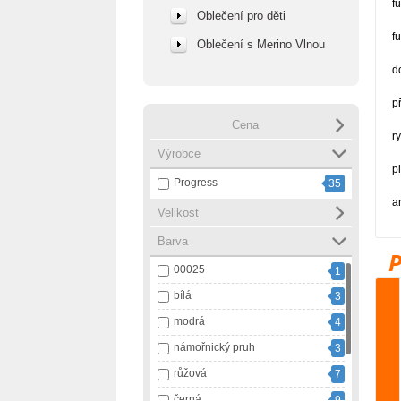
f
Oblečení pro děti
f
Oblečení s Merino Vlnou
d
p
Cena
r
Výrobce
p
Progress
35
a
Velikost
Barva
00025
1
bílá
3
modrá
4
námořnický pruh
3
růžová
7
černá
9