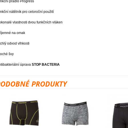
unkční prádlo Progress
unkční nátělník pro celoroční použití
okonalé vlastnosti dvou funkčních vláken
říjemné na omak
ychlý odvod vlhkosti
loché švy
ntibakteriální úprava
STOP BACTERIA
PODOBNÉ PRODUKTY