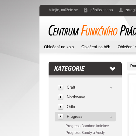
Vítejte, můžete se
přihlásit
nebo
zaregi
Oblečení na kolo
Oblečení na běh
Oblečení 
Do
KATEGORIE
Craft
Northwave
Odlo
Progress
Progress Bamboo kolekce
Progress Bundy a Vesty