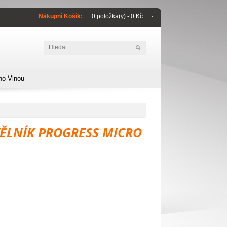
Nákupní Košík:
0 položka(y) - 0 Kč
no Vlnou
ĚLNÍK PROGRESS MICRO