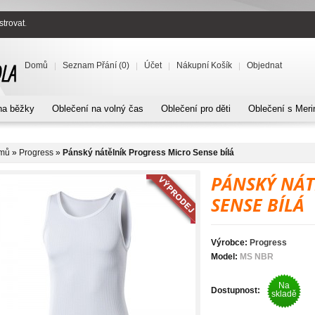
strovat
.
Domů
Seznam Přání (0)
Účet
Nákupní Košík
Objednat
na běžky
Oblečení na volný čas
Oblečení pro děti
Oblečení s Meri
mů
»
Progress
»
Pánský nátělník Progress Micro Sense bílá
PÁNSKÝ NÁT
SENSE BÍLÁ
Výrobce:
Progress
Model:
MS NBR
Na
Dostupnost:
skladě