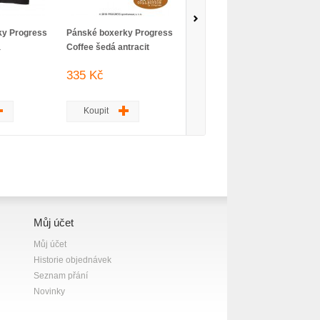
ky Progress
Pánské boxerky Progress
Pánské triko Progress
á
Coffee šedá antracit
Bamboo kr.rukáv černá
new
335 Kč
419 Kč
Koupit
Koupit
Můj účet
Můj účet
Historie objednávek
Seznam přání
Novinky