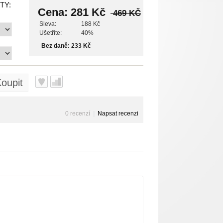
TY:
Cena:
281 Kč
469 KČ
Sleva:
188 Kč
Ušetříte:
40%
Bez daně: 233 Kč
oupit
0 recenzí
|
Napsat recenzi