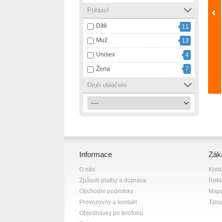
Pohlaví
červená
1
Dítě
11
šedá
7
Muž
13
Unisex
4
Žena
7
Druh oblečení
Informace
Zák
O nás
Kont
Způsob platby a doprava
Rek
Obchodní podmínky
Mapa
Provozovny a kontakt
Tabul
Objednávky po telefonu