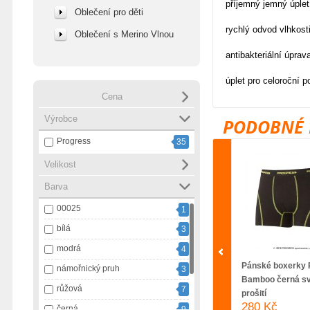
příjemný jemný úplet
Oblečení pro děti
rychlý odvod vlhkost
Oblečení s Merino Vlnou
antibakteriální úp
úplet pro celoroční p
Cena
Výrobce
PODOBNÉ 
Progress
35
Velikost
Barva
00025
1
bílá
3
modrá
4
Pánské boxerky 
námořnický pruh
3
Bamboo černá sv
růžová
7
prošití
280 Kč
černá
9