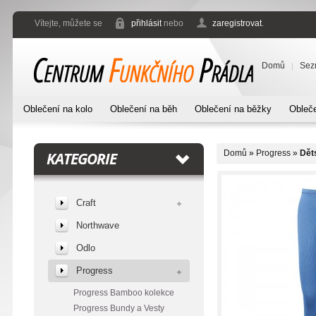
Vítejte, můžete se
přihlásit
nebo
zaregistrovat
.
Domů
Sez
Oblečení na kolo
Oblečení na běh
Oblečení na běžky
Obleče
Domů
»
Progress
»
Dět
KATEGORIE
Craft
Northwave
Odlo
Progress
Progress Bamboo kolekce
Progress Bundy a Vesty