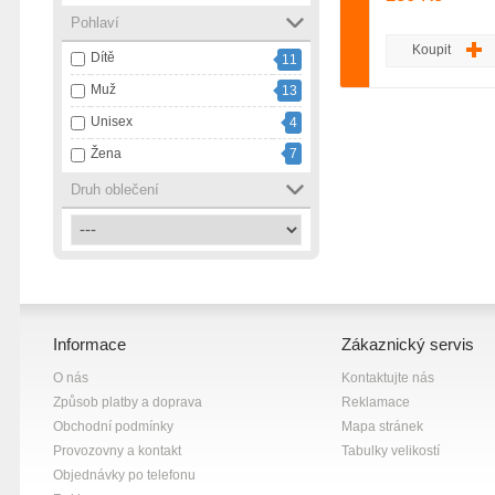
Pohlaví
červená
1
Koupit
Dítě
11
šedá
7
Muž
13
Unisex
4
Žena
7
Druh oblečení
Informace
Zákaznický servis
O nás
Kontaktujte nás
Způsob platby a doprava
Reklamace
Obchodní podmínky
Mapa stránek
Provozovny a kontakt
Tabulky velikostí
Objednávky po telefonu