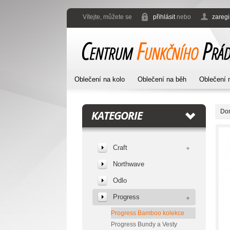
Vítejte, můžete se
přihlásit
nebo
zaregi
Oblečení na kolo
Oblečení na běh
Oblečení 
Do
KATEGORIE
Craft
Northwave
Odlo
Progress
Progress Bamboo kolekce
Progress Bundy a Vesty