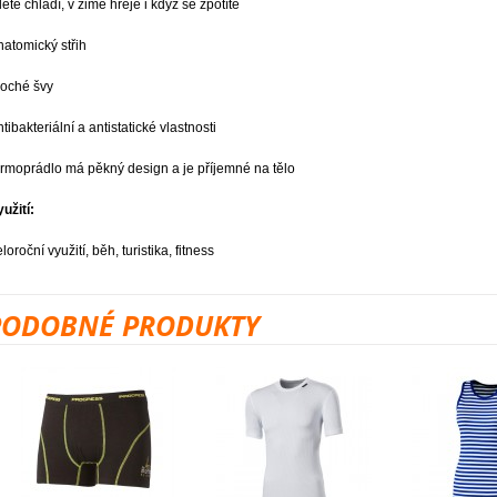
 létě chladí, v zimě hřeje i když se zpotíte
natomický střih
loché švy
tibakteriální a antistatické vlastnosti
ermoprádlo má pěkný design a je příjemné na tělo
yužití:
loroční využití, běh, turistika, fitness
PODOBNÉ PRODUKTY