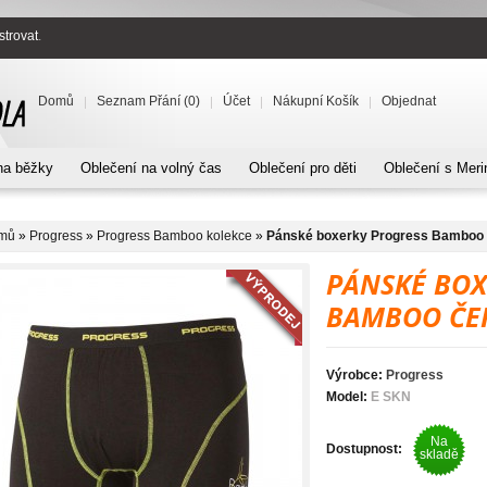
strovat
.
Domů
Seznam Přání (0)
Účet
Nákupní Košík
Objednat
na běžky
Oblečení na volný čas
Oblečení pro děti
Oblečení s Meri
mů
»
Progress
»
Progress Bamboo kolekce
»
Pánské boxerky Progress Bamboo če
PÁNSKÉ BOX
BAMBOO ČER
Výrobce:
Progress
Model:
E SKN
Na
Dostupnost:
skladě