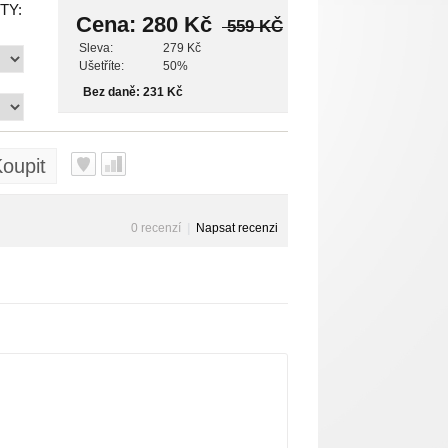
TY:
Cena:
280 Kč
559 KČ
Sleva:
279 Kč
Ušetříte:
50%
Bez daně: 231 Kč
oupit
0 recenzí
|
Napsat recenzi