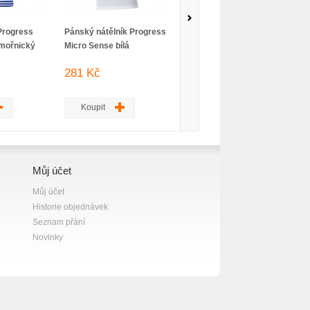
Progress
Pánský nátělník Progress
Dětské triko Progress
ámořnický
Micro Sense bílá
Micro Sense dl.rukáv
růžová
281 Kč
263 Kč
Koupit
Koupit
Můj účet
Můj účet
Historie objednávek
Seznam přání
Novinky