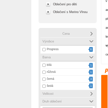
v
Oblečení pro děti
a
Oblečení s Merino Vlnou
p
an
Cena
t
Výrobce
v
Progress
6
ce
Barva
bílá
1
růžová
1
černá
3
šedá
1
Velikost
Druh oblečení