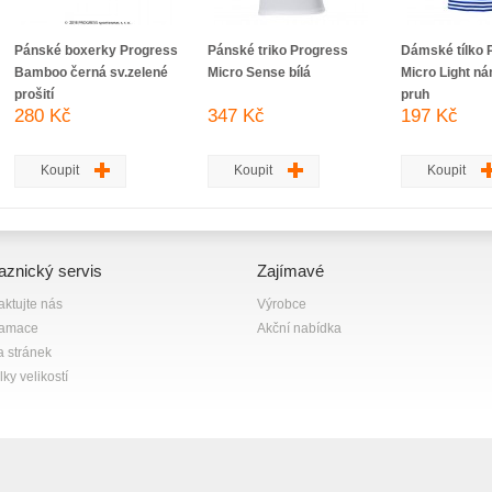
Pánské boxerky Progress
Pánské triko Progress
Dámské tílko 
Bamboo černá sv.zelené
Micro Sense bílá
Micro Light n
prošití
pruh
280 Kč
347 Kč
197 Kč
Koupit
Koupit
Koupit
aznický servis
Zajímavé
aktujte nás
Výrobce
lamace
Akční nabídka
 stránek
ky velikostí