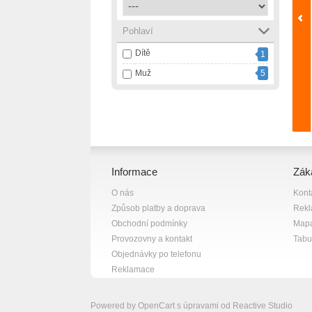
Pohlaví
Dítě
1
Muž
5
Informace
Zák
O nás
Kont
Způsob platby a doprava
Rek
Obchodní podmínky
Mapa
Provozovny a kontakt
Tabul
Objednávky po telefonu
Reklamace
Powered by
OpenCart
s úpravami od
Reactive Studio