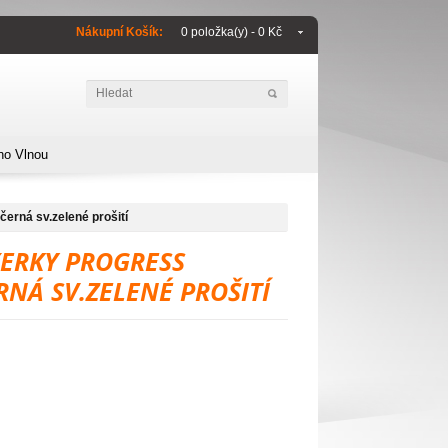
Nákupní Košík:
0 položka(y) - 0 Kč
no Vlnou
rná sv.zelené prošití
ERKY PROGRESS
NÁ SV.ZELENÉ PROŠITÍ