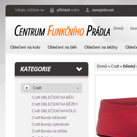
Vítejte, můžete se
přihlásit
nebo
zaregistrovat
.
Domů
Sez
Oblečení na kolo
Oblečení na běh
Oblečení na běžky
Obleče
Domů
»
Craft
»
Dětský 
KATEGORIE
Craft
Craft OBLEČENÍ NA BĚH
Craft OBLEČENÍ NA BĚŽKY
Craft OBLEČENÍ NA KOLO
Craft Bundy běžecké
Craft Bundy cyklistické
Craft Bundy na běžky