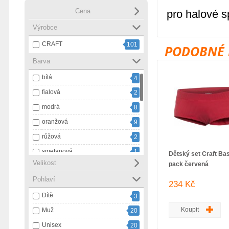
Cena
pro halové s
Výrobce
CRAFT
101
PODOBNÉ 
Barva
bílá
4
fialová
2
modrá
8
oranžová
9
růžová
2
smetanová
1
Dětský set Craft Bas
Velikost
pack červená
tmavě modrá
1
Pohlaví
vícebarevná
1
234 Kč
Dítě
zelená
3
3
Koupit
Muž
černá
20
43
Unisex
černá s bílou
20
4