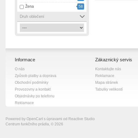
Žena
58
černá s růžovou
1
červená
4
Druh oblečení
šedá
9
žlutá
9
Informace
Zákaznický servis
O nás
Kontaktujte nás
Způsob platby a doprava
Reklamace
Obchodní podmínky
Mapa stránek
Provozovny a kontakt
Tabulky velikostí
Objednávky po telefonu
Reklamace
Powered by
OpenCart
s úpravami od
Reactive Studio
Centrum funkčního prádla, © 2026