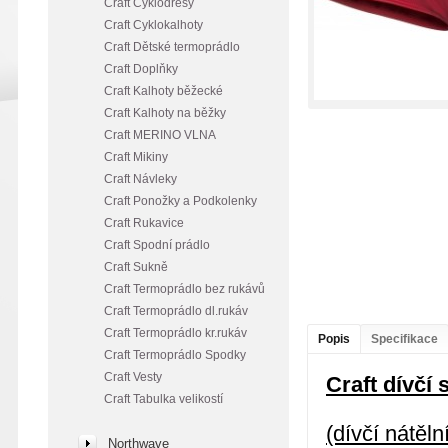
Craft Cyklodresy
Craft Cyklokalhoty
Craft Dětské termoprádlo
Craft Doplňky
Craft Kalhoty běžecké
Craft Kalhoty na běžky
Craft MERINO VLNA
Craft Mikiny
Craft Návleky
Craft Ponožky a Podkolenky
Craft Rukavice
Craft Spodní prádlo
Craft Sukně
Craft Termoprádlo bez rukávů
Craft Termoprádlo dl.rukáv
Craft Termoprádlo kr.rukáv
Popis
Specifikace
Craft Termoprádlo Spodky
Craft Vesty
Craft dívčí 
Craft Tabulka velikostí
(dívčí nátěln
Northwave