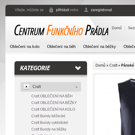
Vítejte, můžete se
přihlásit
nebo
zaregistrovat
.
Domů
Sez
Oblečení na kolo
Oblečení na běh
Oblečení na běžky
Obleče
Domů
»
Craft
»
Pánské 
KATEGORIE
Craft
Craft OBLEČENÍ NA BĚH
Craft OBLEČENÍ NA BĚŽKY
Craft OBLEČENÍ NA KOLO
Craft Bundy běžecké
Craft Bundy cyklistické
Craft Bundy na běžky