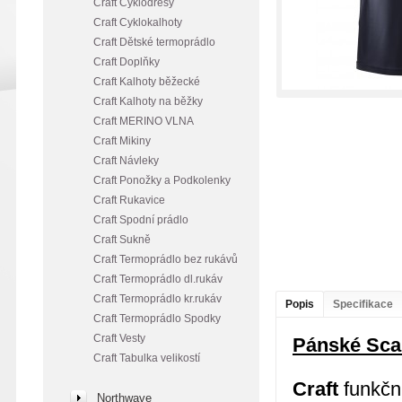
Craft Cyklodresy
Craft Cyklokalhoty
Craft Dětské termoprádlo
Craft Doplňky
Craft Kalhoty běžecké
Craft Kalhoty na běžky
Craft MERINO VLNA
Craft Mikiny
Craft Návleky
Craft Ponožky a Podkolenky
Craft Rukavice
Craft Spodní prádlo
Craft Sukně
Craft Termoprádlo bez rukávů
Craft Termoprádlo dl.rukáv
Craft Termoprádlo kr.rukáv
Popis
Specifikace
Craft Termoprádlo Spodky
Craft Vesty
Pánské Sca
Craft Tabulka velikostí
Craft
funkční
Northwave