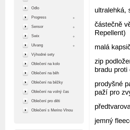
Odlo
ultralehká,
Progress
částečně v
Sensor
Repellent)
Swix
Ulvang
malá kapsič
Výhodné sety
zip podlože
Oblečení na kolo
bradu proti
Oblečení na běh
prodyšné pa
Oblečení na běžky
paží pro zv
Oblečení na volný čas
Oblečení pro děti
předtvarova
Oblečení s Merino Vlnou
jemný fleec