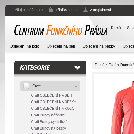
Vítejte, můžete se
přihlásit
nebo
zaregistrovat
.
Domů
Sez
Oblečení na kolo
Oblečení na běh
Oblečení na běžky
Obleče
Domů
»
Craft
»
Dámská 
KATEGORIE
Craft
Craft OBLEČENÍ NA BĚH
Craft OBLEČENÍ NA BĚŽKY
Craft OBLEČENÍ NA KOLO
Craft Bundy běžecké
Craft Bundy cyklistické
Craft Bundy na běžky