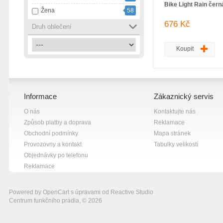
Bike Light Rain čern
Žena
58
černá s růžovou
1
676 Kč
červená
4
Druh oblečení
šedá
9
Koupit
žlutá
9
Informace
Zákaznický servis
O nás
Kontaktujte nás
Způsob platby a doprava
Reklamace
Obchodní podmínky
Mapa stránek
Provozovny a kontakt
Tabulky velikostí
Objednávky po telefonu
Reklamace
Powered by
OpenCart
s úpravami od
Reactive Studio
Centrum funkčního prádla, © 2026