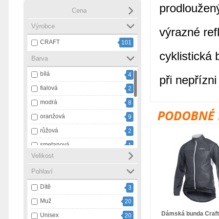
prodloužený
Cena
Výrobce
výrazné ref
CRAFT
101
cyklistická
Barva
bílá
4
při nepřízn
fialová
2
modrá
8
PODOBNÉ 
oranžová
9
růžová
2
smetanová
1
Velikost
tmavě modrá
1
Pohlaví
vícebarevná
1
Dítě
zelená
3
3
Muž
černá
20
43
Dámská bunda Craft
Unisex
černá s bílou
20
4