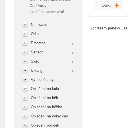
střižené elastické šle
Koupit
Craft Vesty
nohavic do širší, měkk
manžety se silikonov
Craft Tabulka velikostí
příjemný, elastický mat
vynikající prodyšností 
Northwave
cyklistická vložka Cra
Zobrazeny položky 1 až 
C4 je strečová ve vše
Odlo
bezešvá s antibakteri
anantomicky tvarovaná
Progress
laserově střižená, za
přetoků certifikát nejvy
Sensor
Oeko-Tex® další para
specifikace ...
Swix
Ulvang
Výhodné sety
Oblečení na kolo
Oblečení na běh
Oblečení na běžky
Oblečení na volný čas
Oblečení pro děti