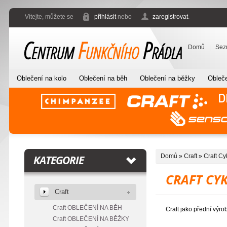
Vítejte, můžete se
přihlásit
nebo
zaregistrovat
.
Domů
Sez
Oblečení na kolo
Oblečení na běh
Oblečení na běžky
Obleče
Domů
»
Craft
»
Craft Cy
KATEGORIE
CRAFT CY
Craft
Craft OBLEČENÍ NA BĚH
Craft jako přední výro
Craft OBLEČENÍ NA BĚŽKY