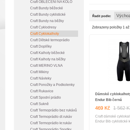
Craft OBLEČENÍ NA KOLO
Craft Bundy běžecké
Craft Bundy cyklistické
Řadit podle:
Craft Bundy na běžky
Craft Cyklodresy
Zobrazeny položky 1 až 
Craft Cyklokalhoty
Craft Dětské termoprádlo
Craft Doplňky
Craft Kalhoty běžecké
Craft Kalhoty na běžky
Craft MERINO VLNA
Craft Mikiny
Craft Návleky
Craft Ponožky a Podkolenky
Craft Rukavice
Dámské cyklokalhoty
Craft Spodní prádlo
Endur Bib černá
Craft Sukně
469 Kč
1 562 
Craft Termoprádlo bez rukávů
Craft dámské cykloka
Craft Termoprádlo dl.rukáv
Endur Bib cyklistické 
Craft Termoprádlo kr.rukáv
šlemi odlehčené, erg
Craft Termoprádlo Spodky