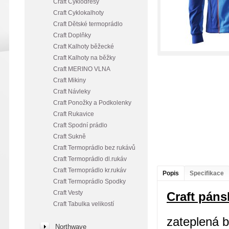
Craft Cyklodresy
Craft Cyklokalhoty
Craft Dětské termoprádlo
Craft Doplňky
Craft Kalhoty běžecké
Craft Kalhoty na běžky
Craft MERINO VLNA
Craft Mikiny
Craft Návleky
Craft Ponožky a Podkolenky
Craft Rukavice
Craft Spodní prádlo
Craft Sukně
Craft Termoprádlo bez rukávů
Craft Termoprádlo dl.rukáv
Craft Termoprádlo kr.rukáv
Popis
Specifikace
Craft Termoprádlo Spodky
Craft Vesty
Craft pán
Craft Tabulka velikostí
zateplená b
Northwave