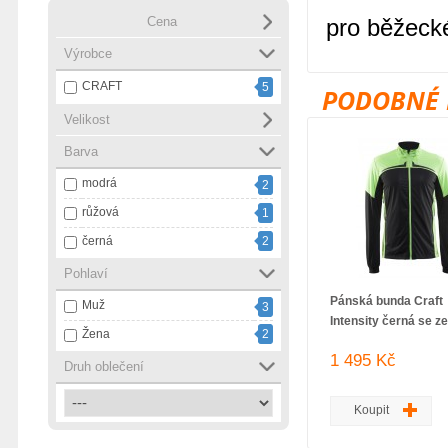
Cena
pro běžecké
Výrobce
CRAFT
5
PODOBNÉ 
Velikost
Barva
modrá
2
růžová
1
černá
2
Pohlaví
Pánská bunda Craft
Muž
3
Intensity černá se z
Žena
2
1 495 Kč
Druh oblečení
Koupit