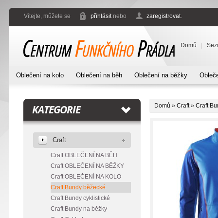
Vítejte, můžete se
přihlásit
nebo
zaregistrovat
.
Domů
Sez
Oblečení na kolo
Oblečení na běh
Oblečení na běžky
Obleče
Domů
»
Craft
»
Craft B
KATEGORIE
Craft
Craft OBLEČENÍ NA BĚH
Craft OBLEČENÍ NA BĚŽKY
Craft OBLEČENÍ NA KOLO
Craft Bundy běžecké
Craft Bundy cyklistické
Craft Bundy na běžky