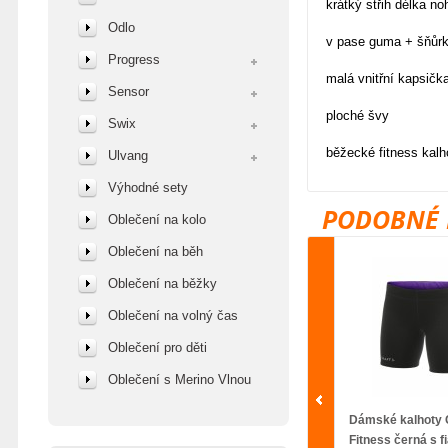
krátký střih délka n
Odlo
v pase guma + šňůrk
Progress
malá vnitřní kapsičk
Sensor
ploché švy
Swix
běžecké fitness kalho
Ulvang
Výhodné sety
PODOBNÉ 
Oblečení na kolo
Oblečení na běh
Oblečení na běžky
Oblečení na volný čas
Oblečení pro děti
Oblečení s Merino Vlnou
Dámské kalhoty 
Fitness černá s f