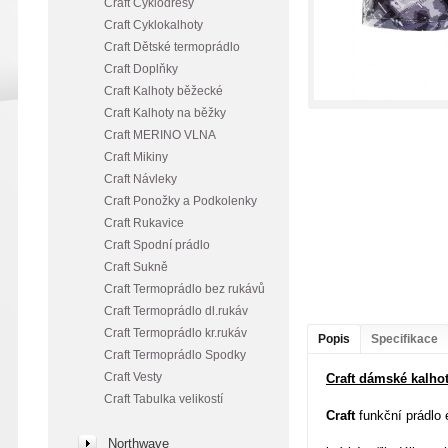
Craft Cyklodresy
Craft Cyklokalhoty
Craft Dětské termoprádlo
Craft Doplňky
Craft Kalhoty běžecké
Craft Kalhoty na běžky
Craft MERINO VLNA
Craft Mikiny
Craft Návleky
Craft Ponožky a Podkolenky
Craft Rukavice
Craft Spodní prádlo
Craft Sukně
Craft Termoprádlo bez rukávů
Craft Termoprádlo dl.rukáv
Craft Termoprádlo kr.rukáv
Popis
Specifikace
Craft Termoprádlo Spodky
Craft Vesty
Craft dámské kalho
Craft Tabulka velikostí
Craft
funkční prádlo 
Northwave