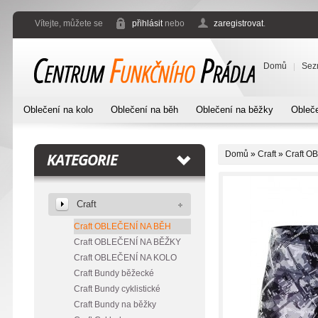
Vítejte, můžete se
přihlásit
nebo
zaregistrovat
.
Domů
Sez
Oblečení na kolo
Oblečení na běh
Oblečení na běžky
Obleče
Domů
»
Craft
»
Craft O
KATEGORIE
Craft
Craft OBLEČENÍ NA BĚH
Craft OBLEČENÍ NA BĚŽKY
Craft OBLEČENÍ NA KOLO
Craft Bundy běžecké
Craft Bundy cyklistické
Craft Bundy na běžky