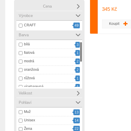
Cena
345 Kč
Výrobce
Koupit
CRAFT
49
Barva
bílá
3
fialová
1
modrá
2
oranžová
2
růžová
1
vícebarevná
1
Velikost
zelená
1
Pohlaví
černá
21
Muž
černá s bílou
13
3
Unisex
černá s růžovou
14
1
Žena
22
šedá
7