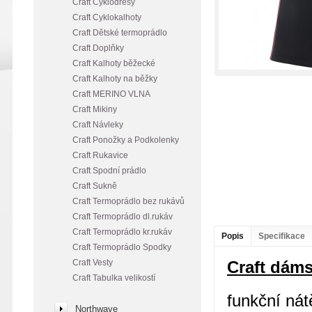
Craft Cyklodresy
Craft Cyklokalhoty
Craft Dětské termoprádlo
Craft Doplňky
Craft Kalhoty běžecké
Craft Kalhoty na běžky
Craft MERINO VLNA
Craft Mikiny
Craft Návleky
Craft Ponožky a Podkolenky
Craft Rukavice
Craft Spodní prádlo
Craft Sukně
Craft Termoprádlo bez rukávů
Craft Termoprádlo dl.rukáv
Craft Termoprádlo kr.rukáv
Popis
Specifikace
Craft Termoprádlo Spodky
Craft Vesty
Craft dám
Craft Tabulka velikostí
funkční nát
Northwave