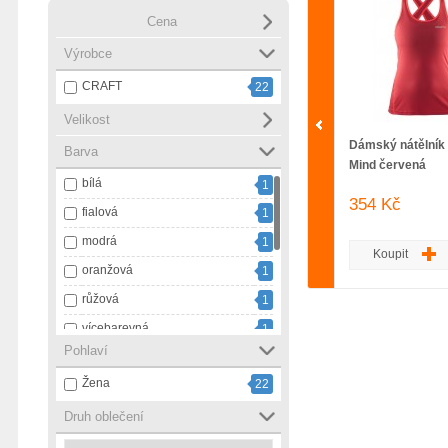
Cena
Výrobce
CRAFT
22
Velikost
Dámský nátělník 
Barva
Mind červená
bílá
1
354 Kč
fialová
1
modrá
1
Koupit
oranžová
1
růžová
1
vícebarevná
1
Pohlaví
černá
8
Žena
22
černá s bílou
3
černá s růžovou
Druh oblečení
1
šedá
3