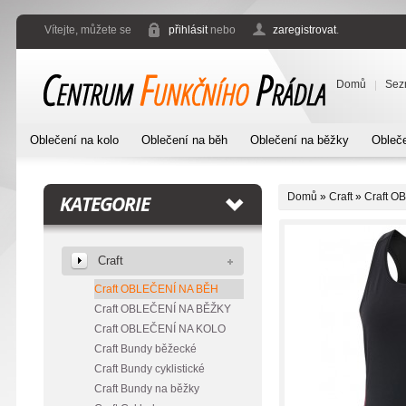
Vítejte, můžete se
přihlásit
nebo
zaregistrovat
.
Domů
Sez
Oblečení na kolo
Oblečení na běh
Oblečení na běžky
Obleče
Domů
»
Craft
»
Craft O
KATEGORIE
Craft
Craft OBLEČENÍ NA BĚH
Craft OBLEČENÍ NA BĚŽKY
Craft OBLEČENÍ NA KOLO
Craft Bundy běžecké
Craft Bundy cyklistické
Craft Bundy na běžky