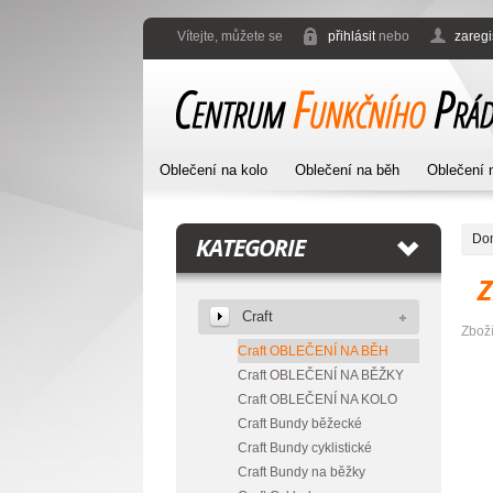
Vítejte, můžete se
přihlásit
nebo
zaregi
Oblečení na kolo
Oblečení na běh
Oblečení 
Do
KATEGORIE
Craft
Zbož
Craft OBLEČENÍ NA BĚH
Craft OBLEČENÍ NA BĚŽKY
Craft OBLEČENÍ NA KOLO
Craft Bundy běžecké
Craft Bundy cyklistické
Craft Bundy na běžky