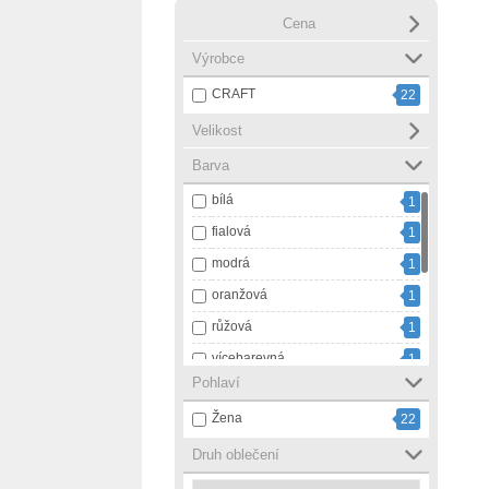
Cena
Výrobce
CRAFT
22
Velikost
Barva
bílá
1
fialová
1
modrá
1
oranžová
1
růžová
1
vícebarevná
1
Pohlaví
černá
8
Žena
22
černá s bílou
3
černá s růžovou
Druh oblečení
1
šedá
3