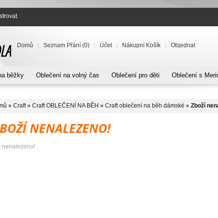
strovat
.
Domů
Seznam Přání (0)
Účet
Nákupní Košík
Objednat
na běžky
Oblečení na volný čas
Oblečení pro děti
Oblečení s Meri
mů
»
Craft
»
Craft OBLEČENÍ NA BĚH
»
Craft oblečení na běh dámské
»
Zboží nen
ZBOŽÍ NENALEZENO!
í nenalezeno!