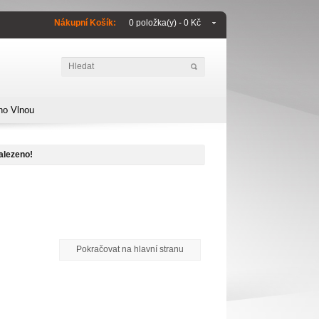
Nákupní Košík:
0 položka(y) - 0 Kč
no Vlnou
alezeno!
Pokračovat na hlavní stranu