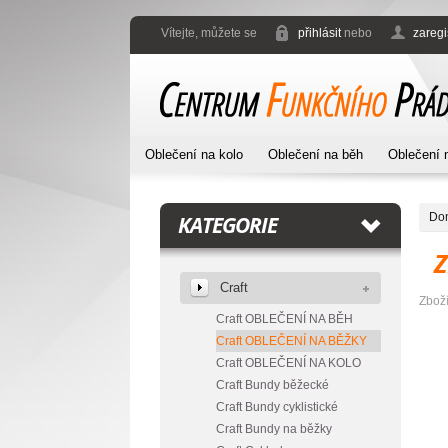
Vítejte, můžete se
přihlásit
nebo
zaregi
Oblečení na kolo
Oblečení na běh
Oblečení 
Do
KATEGORIE
Craft
Zbož
Craft OBLEČENÍ NA BĚH
Craft OBLEČENÍ NA BĚŽKY
Craft OBLEČENÍ NA KOLO
Craft Bundy běžecké
Craft Bundy cyklistické
Craft Bundy na běžky