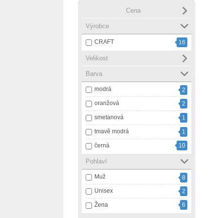
Cena
Výrobce
CRAFT
16
Velikost
Barva
modrá
2
oranžová
2
smetanová
1
tmavě modrá
1
černá
10
Pohlaví
Muž
8
Unisex
2
Žena
6