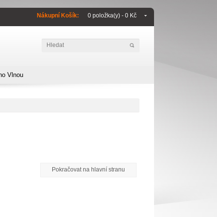
Nákupní Košík:
0 položka(y) - 0 Kč
no Vlnou
Pokračovat na hlavní stranu