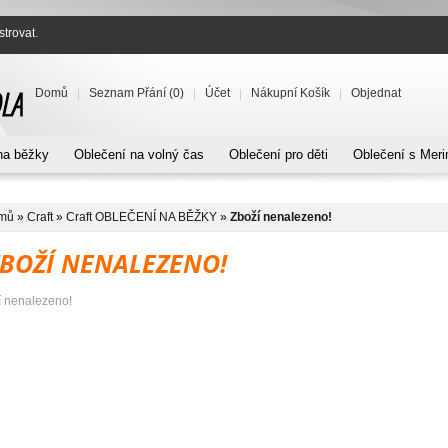
strovat
.
Domů
Seznam Přání (0)
Účet
Nákupní Košík
Objednat
na běžky
Oblečení na volný čas
Oblečení pro děti
Oblečení s Meri
mů
»
Craft
»
Craft OBLEČENÍ NA BĚŽKY
»
Zboží nenalezeno!
ZBOŽÍ NENALEZENO!
í nenalezeno!