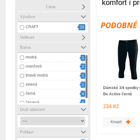
komfort i p
Cena
Výrobce
PODOBNÉ 
CRAFT
10
Velikost
Barva
modrá
1
oranžová
2
tmavě modrá
1
zelená
1
Dámské 3/4 spodky 
černá
4
Be Active černá
červená
1
234 Kč
Druh oblečení
Koupit
Pohlaví