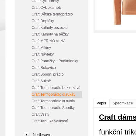
Craft Cyklodresy
Craft Cyklokalhoty
Craft Dětské termoprádlo
Craft Doplňky
Craft Kalhoty běžecké
Craft Kalhoty na běžky
Craft MERINO VLNA
Craft Mikiny
Craft Návleky
Craft Ponožky a Podkolenky
Craft Rukavice
Craft Spodní prádlo
Craft Sukně
Craft Termoprádlo bez rukávů
Craft Termoprádlo dl.rukáv
Craft Termoprádlo kr.rukáv
Popis
Specifikace
Craft Termoprádlo Spodky
Craft Vesty
Craft dáms
Craft Tabulka velikostí
funkční tri
Northwave