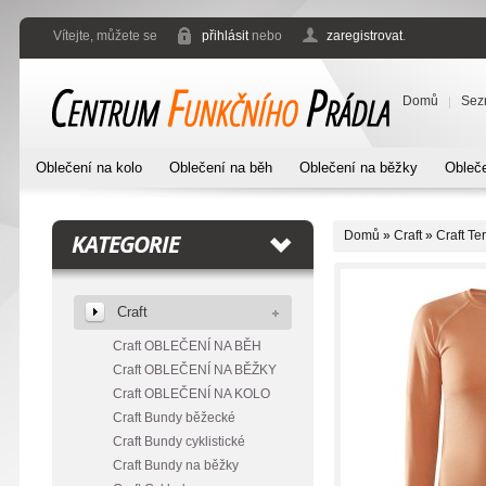
Vítejte, můžete se
přihlásit
nebo
zaregistrovat
.
Domů
Sez
Oblečení na kolo
Oblečení na běh
Oblečení na běžky
Obleče
Domů
»
Craft
»
Craft Te
KATEGORIE
Craft
Craft OBLEČENÍ NA BĚH
Craft OBLEČENÍ NA BĚŽKY
Craft OBLEČENÍ NA KOLO
Craft Bundy běžecké
Craft Bundy cyklistické
Craft Bundy na běžky