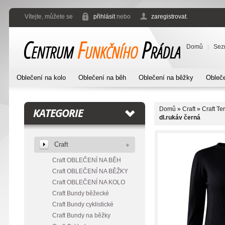
Vítejte, můžete se
přihlásit
nebo
zaregistrovat
.
Domů
Sez
Oblečení na kolo
Oblečení na běh
Oblečení na běžky
Obleče
Domů
»
Craft
»
Craft Te
KATEGORIE
dl.rukáv černá
Craft
Craft OBLEČENÍ NA BĚH
Craft OBLEČENÍ NA BĚŽKY
Craft OBLEČENÍ NA KOLO
Craft Bundy běžecké
Craft Bundy cyklistické
Craft Bundy na běžky