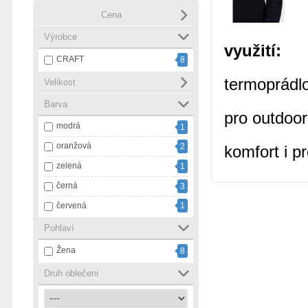
Cena
Výrobce
využití:
CRAFT
8
termoprádlo
Velikost
Barva
pro outdoor
modrá
1
oranžová
2
komfort i p
zelená
1
černá
3
červená
1
Pohlaví
Žena
8
Druh oblečení