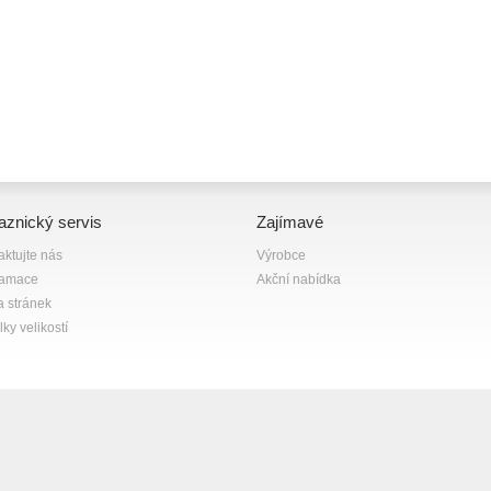
aznický servis
Zajímavé
aktujte nás
Výrobce
lamace
Akční nabídka
 stránek
ky velikostí