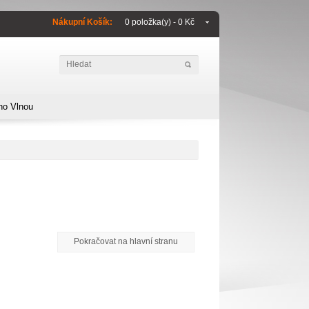
Nákupní Košík:
0 položka(y) - 0 Kč
no Vlnou
Pokračovat na hlavní stranu