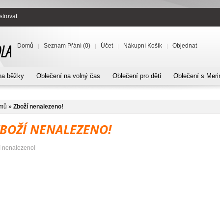
strovat
.
Domů
Seznam Přání (0)
Účet
Nákupní Košík
Objednat
na běžky
Oblečení na volný čas
Oblečení pro děti
Oblečení s Meri
mů
»
Zboží nenalezeno!
ZBOŽÍ NENALEZENO!
í nenalezeno!