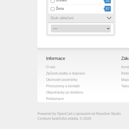
Unisex
32
růžová
13
Žena
97
smetanová
1
Druh oblečení
tmavě modrá
1
vícebarevná
2
zelená
4
černá
82
černá s bílou
7
Informace
Zák
černá s fialovou
1
O nás
Kont
černá s růžovou
1
Způsob platby a doprava
Rek
černá se šedou
1
Obchodní podmínky
Mapa
červená
10
Provozovny a kontakt
Tabul
Objednávky po telefonu
šedá
18
Reklamace
šedá s bílou
1
žlutá
13
Powered by
OpenCart
s úpravami od
Reactive Studio
Centrum funkčního prádla, © 2026