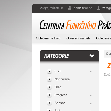
Vítejte, můžete se
přihlásit
nebo
zaregi
Oblečení na kolo
Oblečení na běh
Oblečení 
Do
KATEGORIE
Craft
Zbož
Northwave
Odlo
Progress
Sensor
Swix