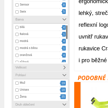
ergonomický
Sensor
8
lehký, stre
Swix
5
Barva
reflexní lo
bílá
4
fialová
1
uvnitř ruka
modrá
4
rukavice Cr
modrá s bílou
1
oranžová
4
i pro běžné
růžová
2
Velikost
vícebarevná
1
Pohlaví
PODOBNÉ 
zelená
1
Muž
černá
30
19
Unisex
černá s bílou
18
5
Žena
35
černá s růžovou
1
červená
3
Druh oblečení