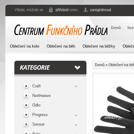
Vítejte, můžete se
přihlásit
nebo
zaregistrovat
.
Domů
Sez
Oblečení na kolo
Oblečení na běh
Oblečení na běžky
Obleče
Domů
»
Oblečení na bě
KATEGORIE
Craft
Northwave
Odlo
Progress
Sensor
Swix