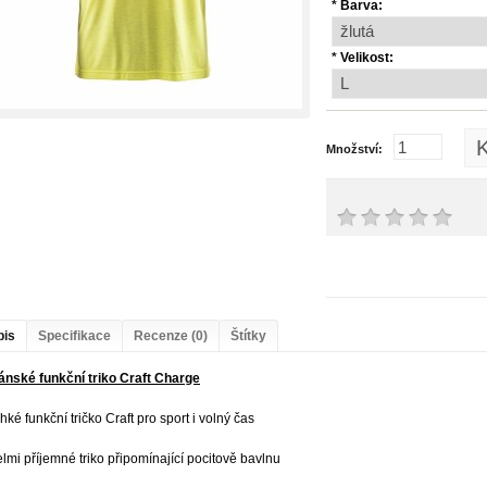
*
Barva:
*
Velikost:
K
Množství:
pis
Specifikace
Recenze (0)
Štítky
ánské funkční triko Craft Charge
ehké funkční tričko Craft pro sport i volný čas
elmi příjemné triko připomínající pocitově bavlnu