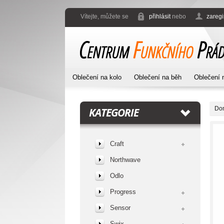
Vítejte, můžete se
přihlásit
nebo
zaregi
Oblečení na kolo
Oblečení na běh
Oblečení 
Do
KATEGORIE
Craft
Northwave
Odlo
Progress
Sensor
Swix