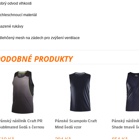
obrý odvod vlhkosti
ychleschnoucí materiál
sazené rukávy
dlehčený mesh na zádech pro zvýšení ventilace
PODOBNÉ PRODUKTY
ánský nátělník Craft PR
Pánské Scampolo Craft
Pánský nátělník
Sublimated šedá s černou
Mind šedá vzor
Shade tmavě š