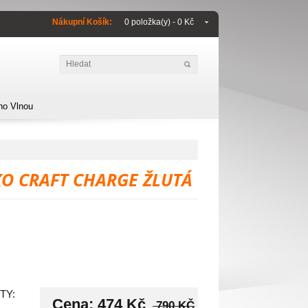
Nákupní Košík:
0 položka(y) - 0 Kč
no Vlnou
KO CRAFT CHARGE ŽLUTÁ
TY:
Cena:
474 Kč
790 KČ