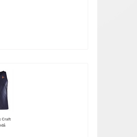
 Craft
edá