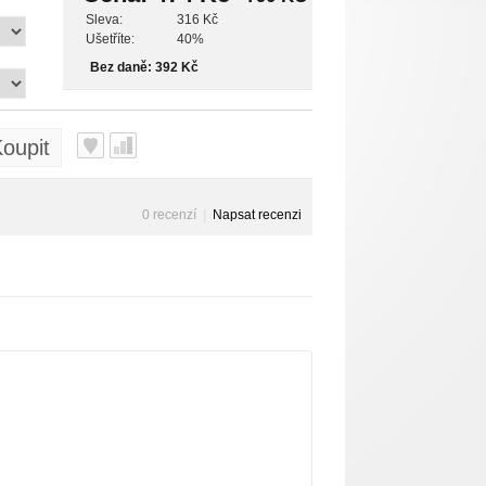
Sleva:
316 Kč
Ušetříte:
40%
Bez daně: 392 Kč
oupit
0 recenzí
|
Napsat recenzi