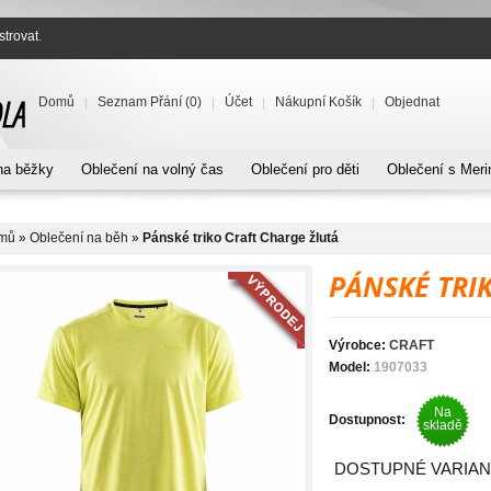
strovat
.
Domů
Seznam Přání (0)
Účet
Nákupní Košík
Objednat
na běžky
Oblečení na volný čas
Oblečení pro děti
Oblečení s Meri
mů
»
Oblečení na běh
»
Pánské triko Craft Charge žlutá
PÁNSKÉ TRI
Výrobce:
CRAFT
Model:
1907033
Na
Dostupnost:
skladě
DOSTUPNÉ VARIAN