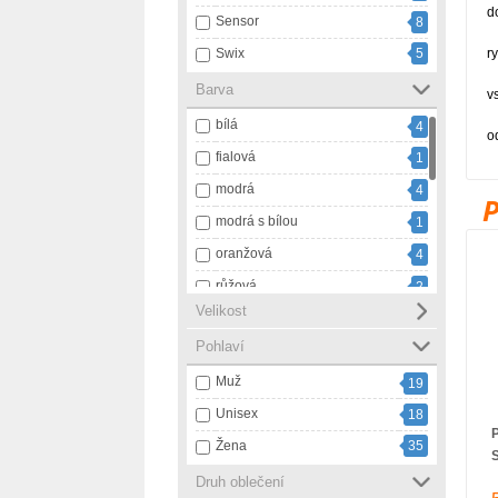
d
Sensor
8
Swix
5
r
Barva
v
bílá
4
o
fialová
1
modrá
4
modrá s bílou
1
oranžová
4
růžová
2
Velikost
vícebarevná
1
Pohlaví
zelená
1
Muž
černá
30
19
Unisex
černá s bílou
18
5
P
Žena
35
černá s růžovou
1
červená
3
Druh oblečení