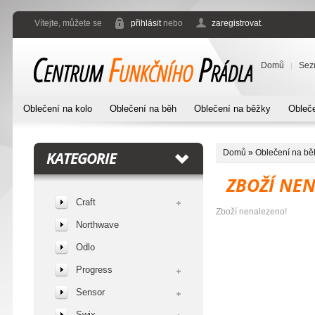
Vítejte, můžete se
přihlásit
nebo
zaregistrovat
.
Domů
Sez
Oblečení na kolo
Oblečení na běh
Oblečení na běžky
Obleče
Domů
»
Oblečení na bě
KATEGORIE
ZBOŽÍ NE
Craft
Zboží nenalezeno!
Northwave
Odlo
Progress
Sensor
Swix