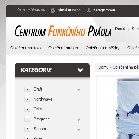
Vítejte, můžete se
přihlásit
nebo
zaregistrovat
.
Domů
Sez
Oblečení na kolo
Oblečení na běh
Oblečení na běžky
Obleče
Domů
»
Oblečení na bě
KATEGORIE
Craft
Northwave
Odlo
Progress
Sensor
Swix