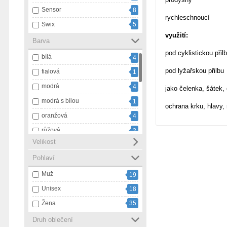
Sensor
8
rychleschnoucí
Swix
5
využití:
Barva
pod cyklistickou přil
bílá
4
pod lyžařskou přilbu
fialová
1
modrá
4
jako čelenka, šátek,
modrá s bílou
1
ochrana krku, hlavy, 
oranžová
4
růžová
2
Velikost
vícebarevná
1
Pohlaví
zelená
1
Muž
černá
30
19
Unisex
černá s bílou
18
5
Žena
35
černá s růžovou
1
červená
3
Druh oblečení