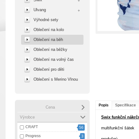
Ulvang
Výhodné sety
Oblečení na kolo
Oblečení na běh
Oblečení na běžky
Oblečení na volný čas
Oblečení pro děti
Oblečení s Merino Vlnou
Popis
Specifikace
Cena
Výrobce
Swix funkční nákrč
CRAFT
56
multifunkční šátek
Progress
3
prodyšný