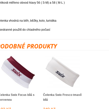
elikosti měřeno obvod hlavy 56 ( S-M) a 58 ( M-L )
elenka vhodná na běh, běžky, kolo, turistika
šestranné použití do chladného počasí
PODOBNÉ PRODUKTY
elenka Swix Focus bílá s
Čelenka Swix Fresco tmavě
červenou
bílá