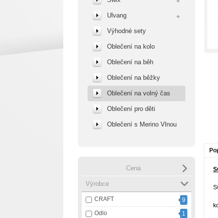
Ulvang
Výhodné sety
Oblečení na kolo
Oblečení na běh
Oblečení na běžky
Oblečení na volný čas
Oblečení pro děti
Oblečení s Merino Vlnou
Po
Cena
S
Výrobce
S
CRAFT
9
k
Odlo
1