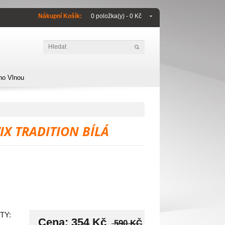
Nákupní Košík:
0 položka(y) - 0 Kč
no Vlnou
IX TRADITION BÍLÁ
TY:
Cena:
354 Kč
590 KČ