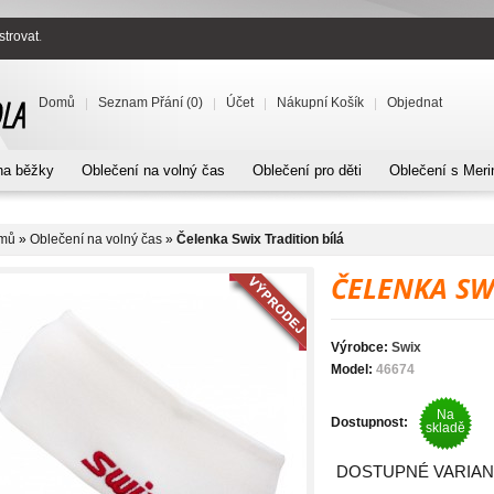
strovat
.
Domů
Seznam Přání (0)
Účet
Nákupní Košík
Objednat
na běžky
Oblečení na volný čas
Oblečení pro děti
Oblečení s Meri
mů
»
Oblečení na volný čas
»
Čelenka Swix Tradition bílá
ČELENKA SW
Výrobce:
Swix
Model:
46674
Na
Dostupnost:
skladě
DOSTUPNÉ VARIAN