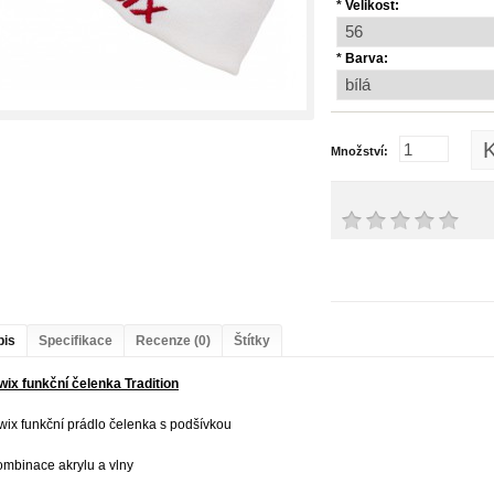
*
Velikost:
*
Barva:
K
Množství:
pis
Specifikace
Recenze (0)
Štítky
wix funkční čelenka Tradition
wix funkční prádlo čelenka s podšívkou
ombinace akrylu a vlny