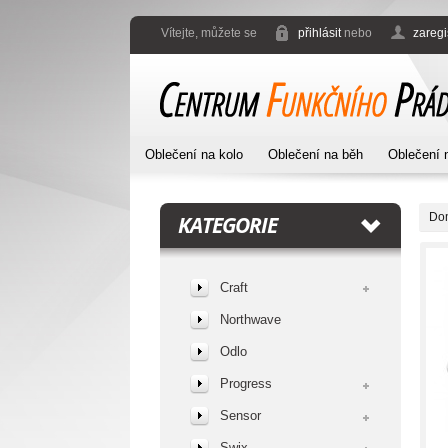
Vítejte, můžete se
přihlásit
nebo
zaregi
Oblečení na kolo
Oblečení na běh
Oblečení 
Do
KATEGORIE
Craft
Northwave
Odlo
Progress
Sensor
Swix