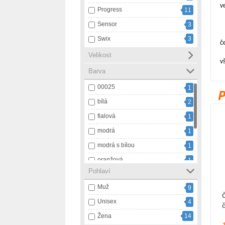
v
Progress
11
Sensor
3
Swix
3
č
Velikost
v
Barva
00025
1
bílá
2
fialová
1
modrá
1
modrá s bílou
1
oranžová
1
Pohlaví
zelená
2
Muž
9
černá
15
Č
Unisex
4
šedá
3
Žena
14