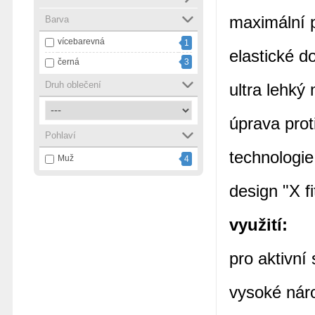
maximální 
Barva
vícebarevná
1
elastické d
černá
3
Druh oblečení
ultra lehký 
úprava prot
Pohlaví
technologie
Muž
4
design "X fi
využití:
pro aktivní
vysoké nár