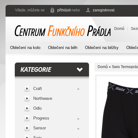
Vítejte, můžete se
přihlásit
nebo
zaregistrovat
.
Domů
Sez
Oblečení na kolo
Oblečení na běh
Oblečení na běžky
Obleče
Domů
»
Swix Termoprá
KATEGORIE
Craft
Northwave
Odlo
Progress
Sensor
Swix