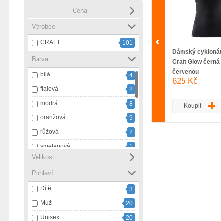
Cena
Výrobce
CRAFT
101
Dámský cyklonát
Barva
Craft Glow černá
červenou
bílá
4
625 Kč
fialová
2
modrá
8
Koupit
oranžová
9
růžová
2
smetanová
1
Velikost
tmavě modrá
1
Pohlaví
vícebarevná
1
Dítě
zelená
3
3
Muž
černá
20
43
Unisex
černá s bílou
20
4