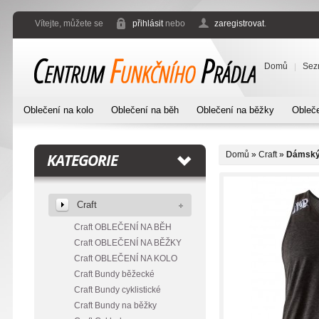
Vítejte, můžete se
přihlásit
nebo
zaregistrovat
.
Domů
Sez
Oblečení na kolo
Oblečení na běh
Oblečení na běžky
Obleče
Domů
»
Craft
»
Dámský 
KATEGORIE
Craft
Craft OBLEČENÍ NA BĚH
Craft OBLEČENÍ NA BĚŽKY
Craft OBLEČENÍ NA KOLO
Craft Bundy běžecké
Craft Bundy cyklistické
Craft Bundy na běžky