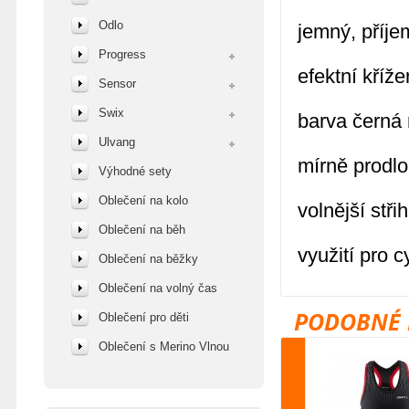
Odlo
jemný, příje
Progress
efektní kříž
Sensor
Swix
barva černá 
Ulvang
mírně prodl
Výhodné sety
Oblečení na kolo
volnější stři
Oblečení na běh
využití pro c
Oblečení na běžky
Oblečení na volný čas
PODOBNÉ 
Oblečení pro děti
Oblečení s Merino Vlnou