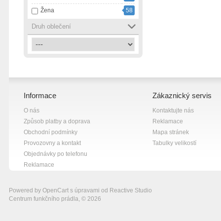
Žena
58
černá s růžovou
1
červená
4
Druh oblečení
šedá
9
žlutá
9
Informace
Zákaznický servis
O nás
Kontaktujte nás
Způsob platby a doprava
Reklamace
Obchodní podmínky
Mapa stránek
Provozovny a kontakt
Tabulky velikostí
Objednávky po telefonu
Reklamace
Powered by
OpenCart
s úpravami od
Reactive Studio
Centrum funkčního prádla, © 2026