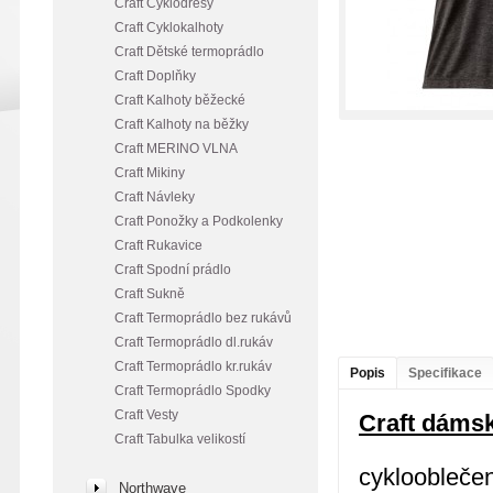
Craft Cyklodresy
Craft Cyklokalhoty
Craft Dětské termoprádlo
Craft Doplňky
Craft Kalhoty běžecké
Craft Kalhoty na běžky
Craft MERINO VLNA
Craft Mikiny
Craft Návleky
Craft Ponožky a Podkolenky
Craft Rukavice
Craft Spodní prádlo
Craft Sukně
Craft Termoprádlo bez rukávů
Craft Termoprádlo dl.rukáv
Craft Termoprádlo kr.rukáv
Popis
Specifikace
Craft Termoprádlo Spodky
Craft Vesty
Craft
dámsk
Craft Tabulka velikostí
cykloobleče
Northwave