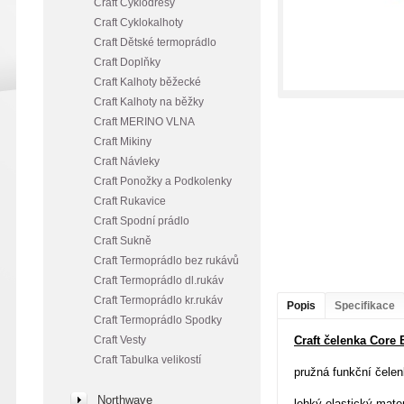
Craft Cyklodresy
Craft Cyklokalhoty
Craft Dětské termoprádlo
Craft Doplňky
Craft Kalhoty běžecké
Craft Kalhoty na běžky
Craft MERINO VLNA
Craft Mikiny
Craft Návleky
Craft Ponožky a Podkolenky
Craft Rukavice
Craft Spodní prádlo
Craft Sukně
Craft Termoprádlo bez rukávů
Craft Termoprádlo dl.rukáv
Craft Termoprádlo kr.rukáv
Popis
Specifikace
Craft Termoprádlo Spodky
Craft Vesty
Craft čelenka Core
Craft Tabulka velikostí
pružná funkční čele
Northwave
lehký elastický mater