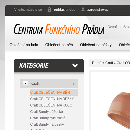
Vítejte, můžete se
přihlásit
nebo
zaregistrovat
.
Domů
Sez
Oblečení na kolo
Oblečení na běh
Oblečení na běžky
Obleče
Domů
»
Craft
»
Craft O
KATEGORIE
Craft
Craft OBLEČENÍ NA BĚH
Craft OBLEČENÍ NA BĚŽKY
Craft OBLEČENÍ NA KOLO
Craft Bundy běžecké
Craft Bundy cyklistické
Craft Bundy na běžky