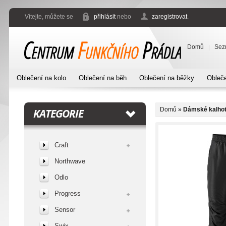
Vítejte, můžete se
přihlásit
nebo
zaregistrovat
.
Domů
Sez
Oblečení na kolo
Oblečení na běh
Oblečení na běžky
Obleče
Domů
»
Dámské kalhot
KATEGORIE
Craft
Northwave
Odlo
Progress
Sensor
Swix