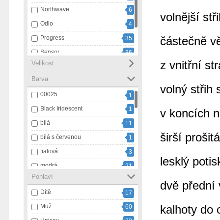
Northwave
6
volnější stř
Odlo
4
Progress
částečně v
35
Sensor
36
z vnitřní s
Velikost
Swix
20
Barva
Ulvang
1
volný stři
00025
1
Black Iridescent
1
v koncích n
bílá
11
širší proši
bílá s červenou
1
fialová
3
lesklý poti
modrá
21
Pohlaví
modrá s bílou
1
dvě přední 
Dítě
17
námořnický pruh
3
Muž
kalhoty do 
60
oranžová
9