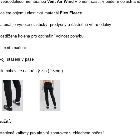
 větruodolnou membránou
Vent Air Wind
v přední části, v bederní oblasti a n
 celém objemu elastický materiál
Flex Fleece
ateriál je vysoce elastický, prodyšný a částečně větru odolný
rostřižená kolena pro optimální volnost pohybu
eflexní značení
vojí stažení v pase
ole nohavice na krátký zip ( 25cm )
yužití:
ateplené kalhoty pro aktivní sportovce v chladném počasí