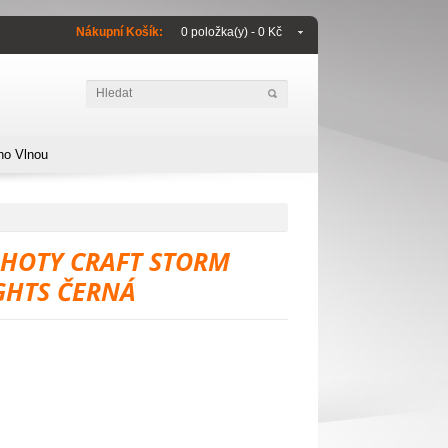
Nákupní Košík:
0 položka(y) - 0 Kč
no Vlnou
HOTY CRAFT STORM
GHTS ČERNÁ