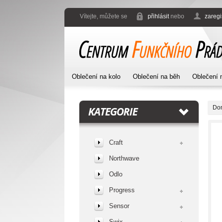
Vítejte, můžete se
přihlásit
nebo
zaregi
Oblečení na kolo
Oblečení na běh
Oblečení 
Do
KATEGORIE
Craft
Northwave
Odlo
Progress
Sensor
Swix