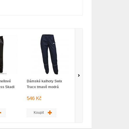
ellové
Dámské kalhoty Swix
Dámské kalhoty Craft
ess Skadi
Tracx tmavě modrá
Core Glide černá
546 Kč
735 Kč
Koupit
Koupit