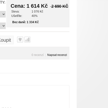
TY:
Cena:
1 614 Kč
2 690 KČ
Sleva:
1 076 Kč
Ušetříte:
40%
Bez daně: 1 334 Kč
oupit
0 recenzí
|
Napsat recenzi