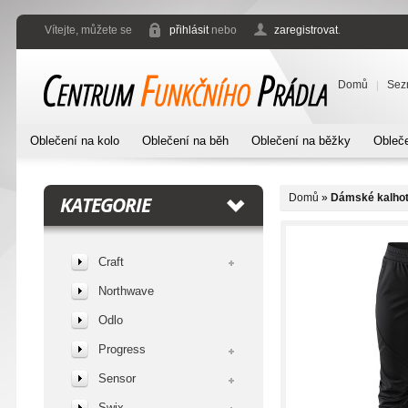
Vítejte, můžete se
přihlásit
nebo
zaregistrovat
.
Domů
Sez
Oblečení na kolo
Oblečení na běh
Oblečení na běžky
Obleče
Domů
»
Dámské kalhoty
KATEGORIE
Craft
Northwave
Odlo
Progress
Sensor
Swix