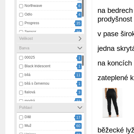
Northwave
6
na bedrech 
Odlo
4
prodyšnos
Progress
35
Sensor
v pase šir
36
Velikost
Swix
20
jedna skryt
Barva
Ulvang
1
00025
1
na koncích 
Black Iridescent
1
bílá
11
zateplené k
bílá s červenou
1
fialová
3
modrá
21
Pohlaví
modrá s bílou
1
Dítě
17
námořnický pruh
3
Muž
60
oranžová
9
běžecké ly