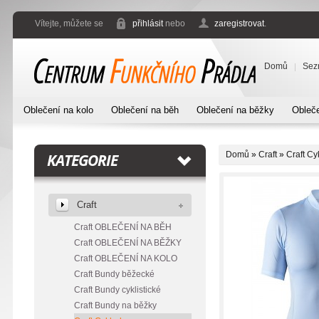
Vítejte, můžete se
přihlásit
nebo
zaregistrovat
.
Domů
Sez
Oblečení na kolo
Oblečení na běh
Oblečení na běžky
Obleče
Domů
»
Craft
»
Craft C
KATEGORIE
Craft
Craft OBLEČENÍ NA BĚH
Craft OBLEČENÍ NA BĚŽKY
Craft OBLEČENÍ NA KOLO
Craft Bundy běžecké
Craft Bundy cyklistické
Craft Bundy na běžky