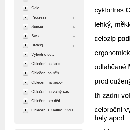
Odlo
cyklodres
C
Progress
lehký, měkk
Sensor
Swix
celozip pod
Ulvang
ergonomický
Výhodné sety
Oblečení na kolo
odlehčené
Oblečení na běh
prodloužen
Oblečení na běžky
Oblečení na volný čas
tři zadní v
Oblečení pro děti
celoroční vy
Oblečení s Merino Vlnou
haly apod.