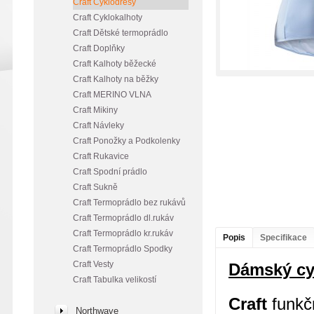
Craft Cyklodresy
Craft Cyklokalhoty
Craft Dětské termoprádlo
Craft Doplňky
Craft Kalhoty běžecké
Craft Kalhoty na běžky
Craft MERINO VLNA
Craft Mikiny
Craft Návleky
Craft Ponožky a Podkolenky
Craft Rukavice
Craft Spodní prádlo
Craft Sukně
Craft Termoprádlo bez rukávů
Craft Termoprádlo dl.rukáv
Craft Termoprádlo kr.rukáv
Popis
Specifikace
Craft Termoprádlo Spodky
Craft Vesty
Dámský cy
Craft Tabulka velikostí
Craft
funkčn
Northwave