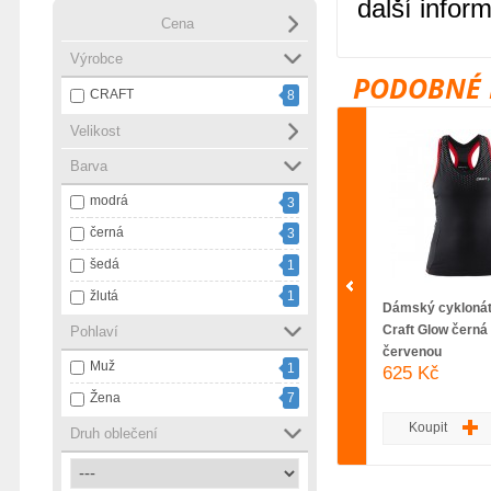
další infor
Cena
Výrobce
PODOBNÉ 
CRAFT
8
Velikost
Barva
modrá
3
černá
3
šedá
1
žlutá
1
Dámský cyklonát
Craft Glow černá
Pohlaví
červenou
Muž
1
625 Kč
Žena
7
Koupit
Druh oblečení