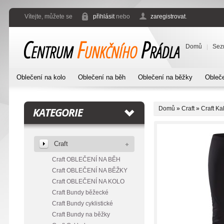
Vítejte, můžete se
přihlásit
nebo
zaregistrovat
.
Domů
Sez
Oblečení na kolo
Oblečení na běh
Oblečení na běžky
Obleče
Domů
»
Craft
»
Craft Ka
KATEGORIE
Craft
Craft OBLEČENÍ NA BĚH
Craft OBLEČENÍ NA BĚŽKY
Craft OBLEČENÍ NA KOLO
Craft Bundy běžecké
Craft Bundy cyklistické
Craft Bundy na běžky