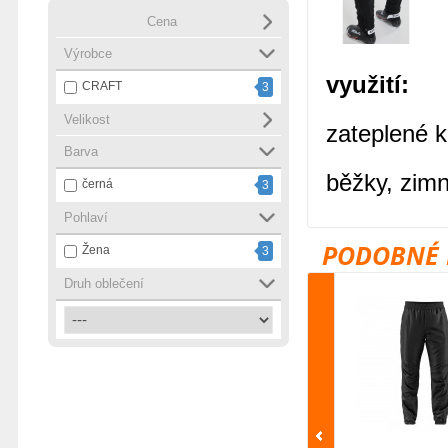
Cena
Výrobce
využití:
CRAFT
3
Velikost
zateplené k
Barva
běžky, zimní
černá
3
Pohlaví
PODOBNÉ 
Žena
3
Druh oblečení