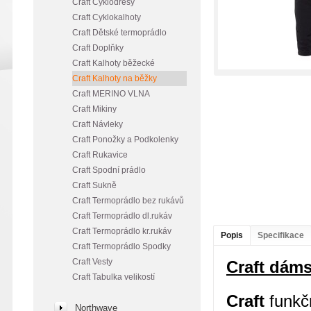
Craft Cyklodresy
Craft Cyklokalhoty
Craft Dětské termoprádlo
Craft Doplňky
Craft Kalhoty běžecké
Craft Kalhoty na běžky
Craft MERINO VLNA
Craft Mikiny
Craft Návleky
Craft Ponožky a Podkolenky
Craft Rukavice
Craft Spodní prádlo
Craft Sukně
Craft Termoprádlo bez rukávů
Craft Termoprádlo dl.rukáv
Craft Termoprádlo kr.rukáv
Popis
Specifikace
Craft Termoprádlo Spodky
Craft Vesty
Craft dám
Craft Tabulka velikostí
Craft
funkčn
Northwave