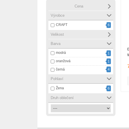
Cena
Výrobce
CRAFT
6
Velikost
Barva
modrá
1
oranžová
1
černá
4
Pohlaví
Žena
6
Druh oblečení