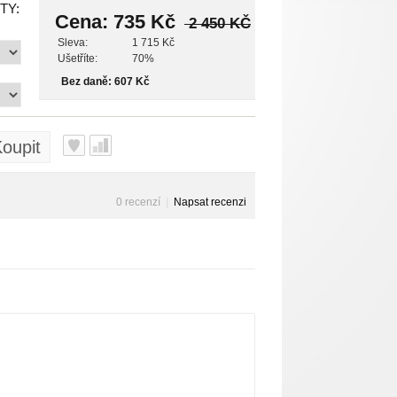
TY:
Cena:
735 Kč
2 450 KČ
Sleva:
1 715 Kč
Ušetříte:
70%
Bez daně: 607 Kč
oupit
0 recenzí
|
Napsat recenzi