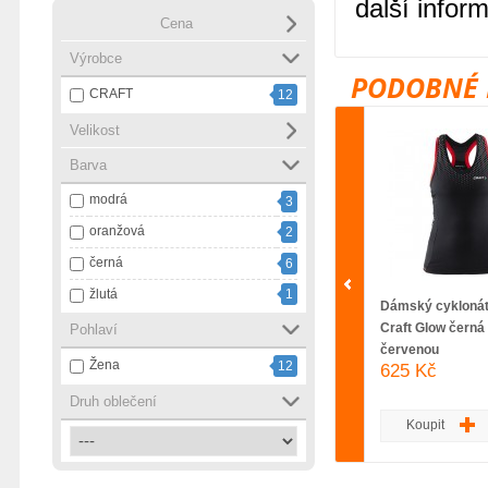
další infor
Cena
Výrobce
PODOBNÉ 
CRAFT
12
Velikost
Barva
modrá
3
oranžová
2
černá
6
žlutá
1
Dámský cyklonát
Craft Glow černá
Pohlaví
červenou
Žena
12
625 Kč
Druh oblečení
Koupit