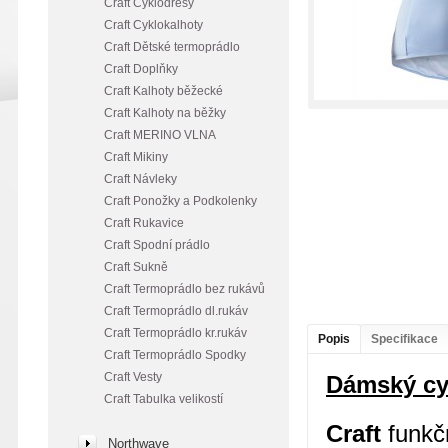
Craft Cyklodresy
Craft Cyklokalhoty
Craft Dětské termoprádlo
Craft Doplňky
Craft Kalhoty běžecké
Craft Kalhoty na běžky
Craft MERINO VLNA
Craft Mikiny
Craft Návleky
Craft Ponožky a Podkolenky
Craft Rukavice
Craft Spodní prádlo
Craft Sukně
Craft Termoprádlo bez rukávů
Craft Termoprádlo dl.rukáv
Craft Termoprádlo kr.rukáv
Popis
Specifikace
Craft Termoprádlo Spodky
Craft Vesty
Dámský cy
Craft Tabulka velikostí
Craft
funkčn
Northwave