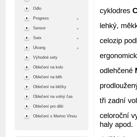
Odlo
cyklodres
C
Progress
lehký, měkk
Sensor
Swix
celozip pod
Ulvang
ergonomický
Výhodné sety
Oblečení na kolo
odlehčené
Oblečení na běh
prodloužen
Oblečení na běžky
Oblečení na volný čas
tři zadní v
Oblečení pro děti
celoroční vy
Oblečení s Merino Vlnou
haly apod.