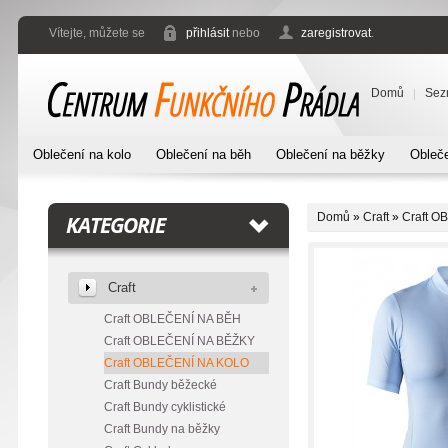
Vítejte, můžete se
přihlásit
nebo
zaregistrovat
.
Domů
Sez
Oblečení na kolo
Oblečení na běh
Oblečení na běžky
Obleče
Domů
»
Craft
»
Craft 
KATEGORIE
Craft
Craft OBLEČENÍ NA BĚH
Craft OBLEČENÍ NA BĚŽKY
Craft OBLEČENÍ NA KOLO
Craft Bundy běžecké
Craft Bundy cyklistické
Craft Bundy na běžky