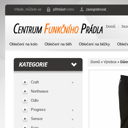
Vítejte, můžete se
přihlásit
nebo
zaregistrovat
.
Domů
Sez
Oblečení na kolo
Oblečení na běh
Oblečení na běžky
Obleče
Domů
»
Výrobce
»
Dáms
KATEGORIE
Craft
Northwave
Odlo
Progress
Sensor
Swix